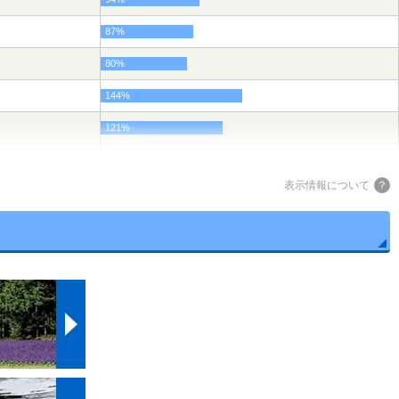
87%
80%
144%
121%
143%
表示情報について
75%
121%
130%
82%
82%
129%
134%