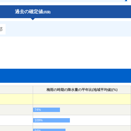
過去の確定値
(四国)
部
梅雨の時期の降水量の平年比(地域平均値)(%)
74%
109%
94%