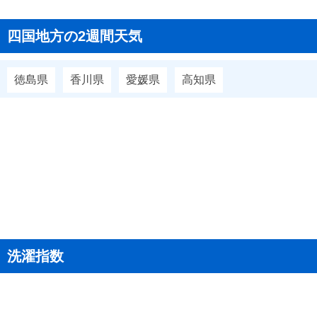
1998年
6月2日ごろ
1997年
6月2日ごろ
四国地方の2週間天気
1996年
6月7日ごろ
徳島県
香川県
愛媛県
高知県
1995年
6月8日ごろ
1994年
6月7日ごろ
1993年
5月29日ごろ
1992年
6月7日ごろ
1991年
5月19日ごろ
1990年
5月31日ごろ
1989年
6月8日ごろ
洗濯指数
1988年
6月1日ごろ
1987年
6月8日ごろ
1986年
6月6日ごろ