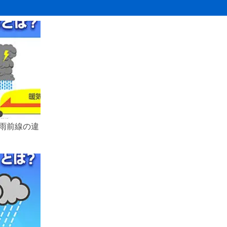
57%
134%
85%
113%
117%
94%
74%
雨前線の違
105%
102%
71%
94%
125%
99%