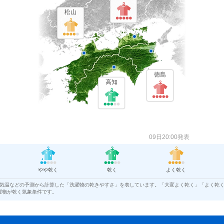
7月7日ごろ
松山
7月14日ごろ
7月24日ごろ
7月27日ごろ
徳島
高知
7月16日ごろ
7月19日ごろ
7月22日ごろ
09日20:00発表
7月3日ごろ
7月12日ごろ
やや乾く
乾く
よく乾く
7月22日ごろ
気温などの予測から計算した「洗濯物の乾きやすさ」を表しています。「大変よく乾く」「よく乾
7月15日ごろ
濯物が乾く気象条件です。
7月19日ごろ