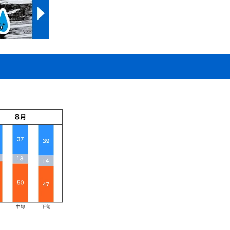
113%
81%
67%
117%
110%
69%
72%
88%
72%
82%
68%
125%