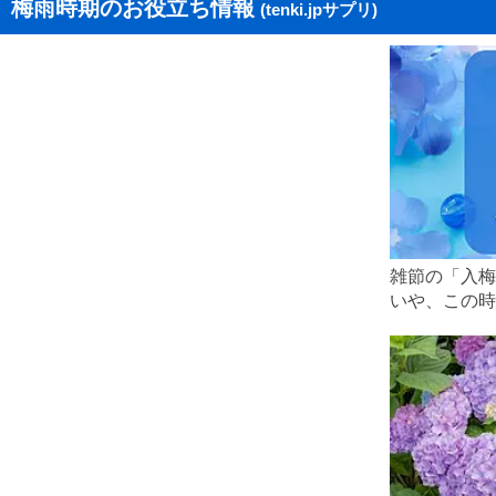
梅雨時期のお役立ち情報
(tenki.jpサプリ)
1973年
6月5日ごろ
1972年
6月3日ごろ
1971年
6月3日ごろ
1970年
6月10日ごろ
1969年
6月17日ごろ
1968年
6月12日ごろ
1967年
6月21日ごろ
雑節の「入梅
1966年
5月31日ごろ
いや、この時
1965年
6月11日ごろ
1964年
6月11日ごろ
1963年
---
1962年
6月2日ごろ
1961年
6月8日ごろ