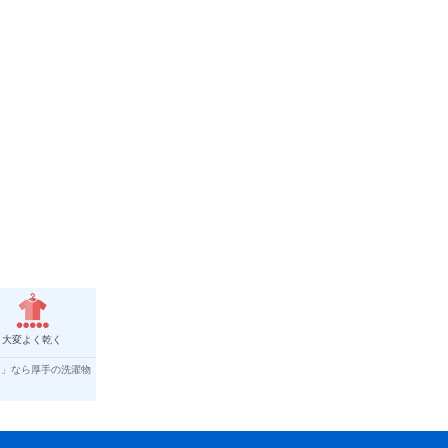
93%
99%
70%
110%
79%
105%
96%
73%
80%
大変よく乾く
83%
く」なら厚手の洗濯物
88%
110%