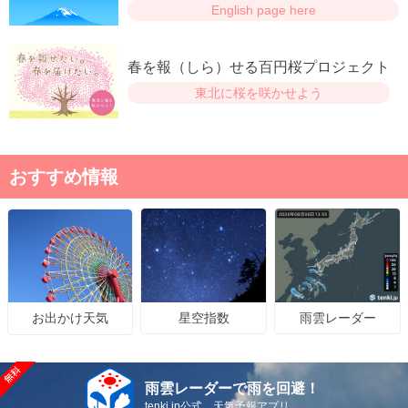
English page here
春を報（しら）せる百円桜プロジェクト
東北に桜を咲かせよう
おすすめ情報
星空指数
雨雲レーダー
お出かけ天気
雨雲レーダーで雨を回避！
tenki.jp公式 天気予報アプリ