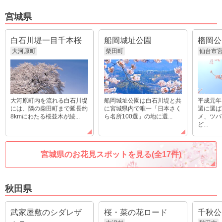
宮城県
白石川堤一目千本桜
船岡城址公園
榴岡公
大河原町
柴田町
仙台市
大河原町内を流れる白石川堤
船岡城址公園は白石川堤と共
平成元年
には、隣の柴田町まで延長約
に宮城県内で唯一「日本さく
選に選ば
8kmにわたる桜並木が続...
ら名所100選」の地に選...
メ、ツバ
ど...
宮城県のお花見スポットを見る(全17件)
秋田県
武家屋敷のシダレザ
桜・菜の花ロード
千秋公