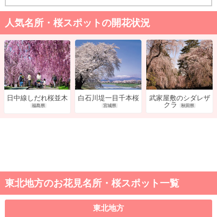
人気名所・桜スポットの開花状況
白石川堤一目千本桜
武家屋敷のシダレザ
日中線しだれ桜並木
クラ
宮城県
秋田県
福島県
東北地方のお花見名所・桜スポット一覧
東北地方