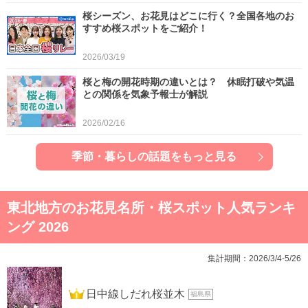
桜シーズン、お花見はどこに行く？全国各地のお
すすめ桜スポットをご紹介！
2026/03/19
桜と梅の開花時期の違いとは？ 休眠打破や気温
との関係を気象予報士が解説
2026/02/16
季節・暮らしの話題をもっと見る
東北地方のお花見名所・桜スポット人気ランキ
ング 2026
集計期間：2026/3/4-5/26
1位
日中線しだれ桜並木
福島県