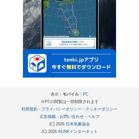
表示：
モバイル
｜
PC
※PCの閲覧は一部制限されます
利用規約
-
プライバシーポリシー
-
クッキーポリシー
広告掲載
-
お問い合わせ
-
ヘルプ
(C) 2026
日本気象協会
(C) 2026
ALiNKインターネット