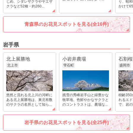
じめ、シダレザクラやヤエザ
り、昭和
クラなど52種・約260...
かけて65
青森県のお花見スポットを見る(全16件)
岩手県
北上展勝地
小岩井農場
石割桜
北上市
雫石町
盛岡市
悠然と流れる北上川の河畔に
残雪の秀峰岩手山と緑豊かな
樹齢35
ある北上展勝地は、東北有数
牧草地、色鮮やかなサクラと
れるエド
のサクラの名所として知ら...
のコントラストは、農場な...
で、岩の
岩手県のお花見スポットを見る(全25件)