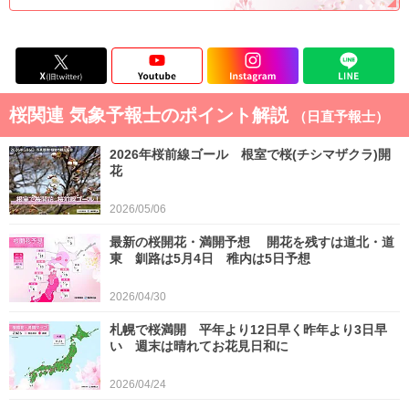
桜関連 気象予報士のポイント解説
（日直予報士）
2026年桜前線ゴール 根室で桜(チシマザクラ)開
花
2026/05/06
最新の桜開花・満開予想 開花を残すは道北・道
東 釧路は5月4日 稚内は5日予想
2026/04/30
札幌で桜満開 平年より12日早く昨年より3日早
い 週末は晴れてお花見日和に
2026/04/24