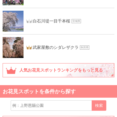
2位
白石川堤一目千本桜
宮城県
3位
武家屋敷のシダレザクラ
秋田県
人気お花見スポットランキングをもっと見る
お花見スポットを条件から探す
検索