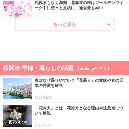
札幌まもなく満開 北海道の桜はゴールデンウィ
ーク中に続々と見頃に 過去最も早い
2026/04/22
もっと見る
ゴールデンウィークは晴れと雨が交互 晴れると
汗ばむ陽気で早めに暑さに強い体作りを
2026/04/21
気象予報士の解説をもっと見る
桜関連 季節・暮らしの話題
（tenki.jpサプリ）
春はなぜ曇りやすい？「花曇り」の意味や春の天
気の特徴を解説
2026/03/26
「花冷え」とは 花冷えとなる理由や注意点につ
いて解説
2026/03/25