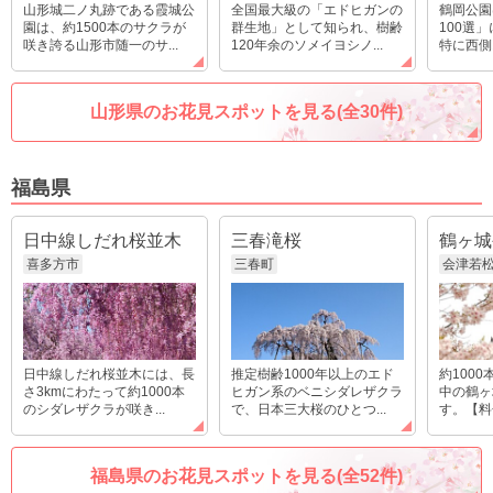
山形城二ノ丸跡である霞城公
全国最大級の「エドヒガンの
鶴岡公園
園は、約1500本のサクラが
群生地」として知られ、樹齢
100選
咲き誇る山形市随一のサ...
120年余のソメイヨシノ...
特に西側
山形県のお花見スポットを見る(全30件)
福島県
日中線しだれ桜並木
三春滝桜
鶴ヶ城
喜多方市
三春町
会津若
日中線しだれ桜並木には、長
推定樹齢1000年以上のエド
約100
さ3kmにわたって約1000本
ヒガン系のベニシダレザクラ
中の鶴ヶ
のシダレザクラが咲き...
で、日本三大桜のひとつ...
す。【料金
福島県のお花見スポットを見る(全52件)