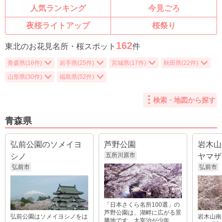
人気ランキング
今見ごろ
夜桜ライトアップ
桜祭り
162
東北のお花見名所・桜スポット
件
青森県(16件)
岩手県(25件)
宮城県(17件)
秋田県(22件)
山形県(30件)
福島県(52件)
検索・地図から探す
青森県
弘前公園のソメイヨ
芦野公園
岩木山
五所川原市
シノ
ヤマザ
弘前市
弘前市
「日本さくら名所100選」の
芦野公園は、湖畔に広がる景
弘前公園はソメイヨシノをは
岩木山南
勝地です。太宰治が少年...