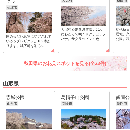
大潟村
秋田市
クラ
仙北市
大潟村を走る県道沿い11km
初代秋田
にわたって咲くサクラとナノ
居城、久
国の天然記念物に指定されて
ハナ。サクラのピンク色...
公園。秋
いるシダレザクラが162本あ
ります。城下町を彩るシ...
秋田県のお花見スポットを見る(全22件)
山形県
霞城公園
烏帽子山公園
鶴岡公
山形市
南陽市
鶴岡市