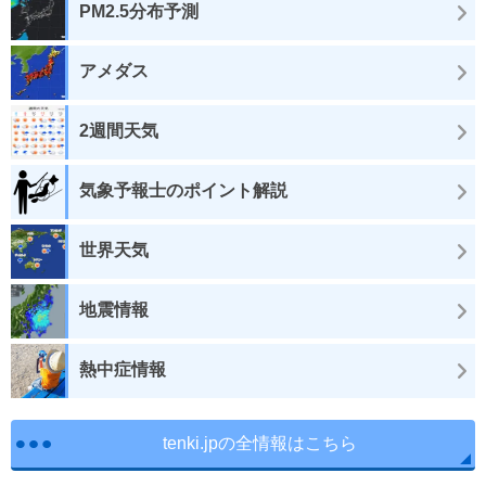
PM2.5分布予測
アメダス
2週間天気
気象予報士のポイント解説
世界天気
地震情報
熱中症情報
tenki.jpの全情報はこちら