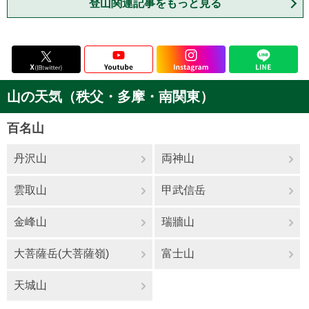
登山関連記事をもっと見る
山の天気（秩父・多摩・南関東）
百名山
丹沢山
両神山
雲取山
甲武信岳
金峰山
瑞牆山
大菩薩岳(大菩薩嶺)
富士山
天城山