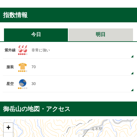
指数情報
今日
明日
紫外線
非常に強い
服装
70
星空
30
御岳山の地図・アクセス
+