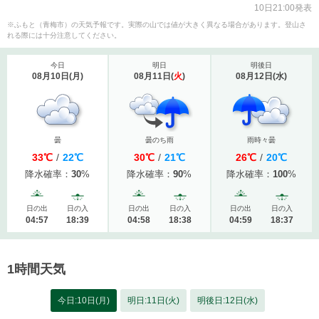
10日21:00発表
※ふもと（青梅市）の天気予報です。実際の山では値が大きく異なる場合があります。登山さ
れる際には十分注意してください。
今日
明日
明後日
08月10日
(
月
)
08月11日
(
火
)
08月12日
(
水
)
曇
曇のち雨
雨時々曇
33
℃
/
22
℃
30
℃
/
21
℃
26
℃
/
20
℃
降水確率：
30
%
降水確率：
90
%
降水確率：
100
%
日の出
日の入
日の出
日の入
日の出
日の入
04:57
18:39
04:58
18:38
04:59
18:37
1時間天気
今日:10日(月)
明日:11日(火)
明後日:12日(水)