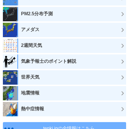
PM2.5分布予測
アメダス
2週間天気
気象予報士のポイント解説
世界天気
地震情報
熱中症情報
tenki.jpの全情報はこちら