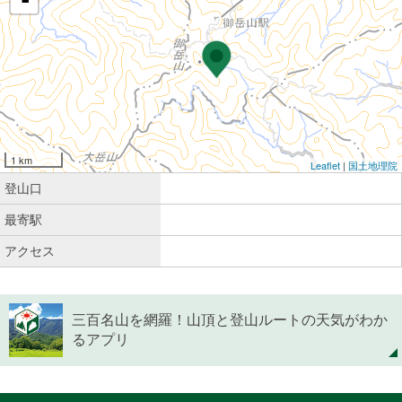
-
1 km
Leaflet
|
国土地理院
登山口
最寄駅
アクセス
三百名山を網羅！山頂と登山ルートの天気がわか
るアプリ