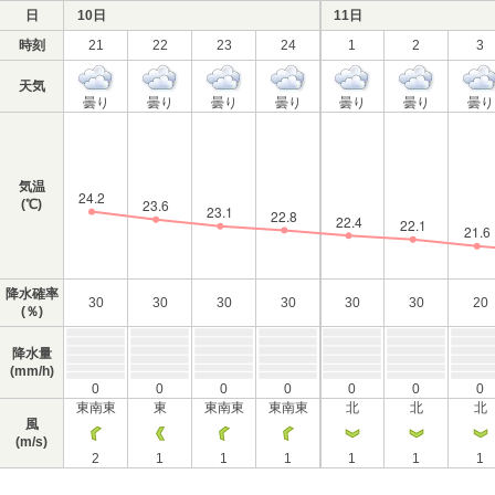
日
10日
11日
時刻
21
22
23
24
1
2
3
天気
曇り
曇り
曇り
曇り
曇り
曇り
曇り
気温
(℃)
降水確率
30
30
30
30
30
30
20
(％)
降水量
(mm/h)
0
0
0
0
0
0
0
東南東
東
東南東
東南東
北
北
北
風
(m/s)
2
1
1
1
1
1
1