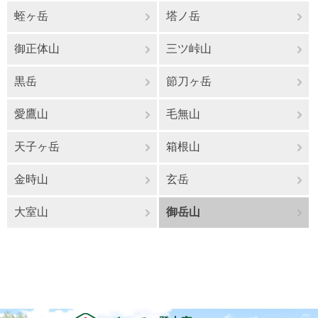
蛭ヶ岳
塔ノ岳
御正体山
三ツ峠山
黒岳
節刀ヶ岳
愛鷹山
毛無山
天子ヶ岳
箱根山
金時山
玄岳
大室山
御岳山