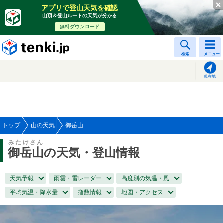
アプリで登山天気を確認
山頂＆登山ルートの天気が分かる
無料ダウンロード
tenki.jp
検索
メニュー
現在地
トップ
山の天気
御岳山
みたけさん
御岳山
の天気・登山情報
天気予報
雨雲・雷レーダー
高度別の気温・風
平均気温・降水量
指数情報
地図・アクセス