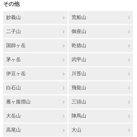
その他
妙義山
荒船山
二子山
御座山
国師ヶ岳
乾徳山
茅ヶ岳
武甲山
伊豆ヶ岳
川苔山
白石山
飛龍山
雁ヶ腹摺山
三頭山
大岳山
陣馬山
高尾山
大山