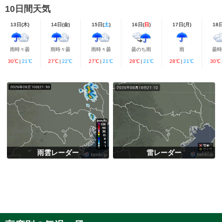
10日間天気
13日(
木
)
14日(
金
)
15日(
土
)
16日(
日
)
17日(
月
)
18
雨時々曇
雨時々曇
雨時々曇
曇のち雨
雨
曇
30℃
|
21℃
27℃
|
22℃
27℃
|
21℃
28℃
|
21℃
28℃
|
21℃
30℃
雨雲レーダー
雷レーダー