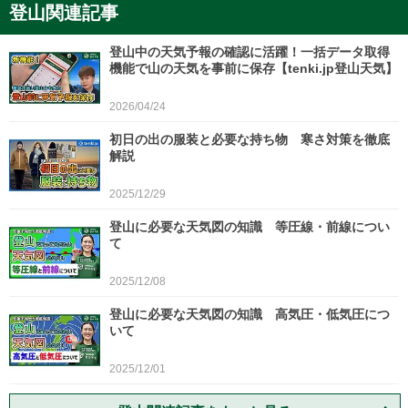
登山関連記事
登山中の天気予報の確認に活躍！一括データ取得
機能で山の天気を事前に保存【tenki.jp登山天気】
2026/04/24
初日の出の服装と必要な持ち物 寒さ対策を徹底
解説
2025/12/29
登山に必要な天気図の知識 等圧線・前線につい
て
2025/12/08
登山に必要な天気図の知識 高気圧・低気圧につ
いて
2025/12/01