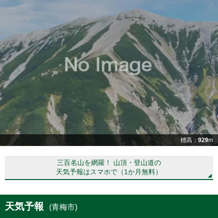
標高：
929
m
三百名山を網羅！ 山頂・登山道の
天気予報はスマホで（1か月無料）
天気予報
(青梅市)