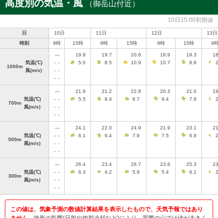
高度別の気温・風
（御岳山付近）
10日15:00初期値
日
10日
11日
12日
13日
時刻
9時
15時
9時
15時
9時
15時
9
---
19.8
19.7
20.6
18.9
19.3
18
気温
(℃)
-
-
5.0
8.5
10.9
10.7
8.8
2
1000m
風
(m/s)
-
-
-
-
---
21.9
21.2
22.8
20.3
21.0
19
気温
(℃)
-
-
5.5
8.4
9.7
9.4
7.9
2
700m
風
(m/s)
-
-
-
-
---
24.1
22.0
24.9
21.9
23.1
21
気温
(℃)
-
-
6.1
6.4
7.9
7.5
6.9
2
500m
風
(m/s)
-
-
-
-
---
26.4
23.4
26.7
23.6
25.3
23
気温
(℃)
-
-
6.3
4.2
5.9
5.4
6.1
2
300m
風
(m/s)
-
-
-
-
この値は、気象予測の数値計算結果を表示したもので、天気予報ではあり