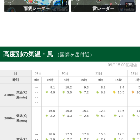
雨雲レーダー
雷レーダー
高度別の気温・風
（国師ヶ岳付近）
09日15:00初期値
日
09日
10日
11日
12日
時刻
9時
15時
9時
15時
9時
15時
9時
---
9.1
10.2
9.3
8.2
7.4
5
気温
(℃)
-
-
4.0
5.0
7.2
6.8
10.5
16
3100m
風
(m/s)
-
-
-
-
---
15.6
15.0
15.1
12.8
13.6
11
気温
(℃)
-
-
3.2
4.3
2.6
5.9
7.8
9
2000m
風
(m/s)
-
-
-
-
---
18.6
17.3
17.8
15.6
17.5
13
気温
(℃)
-
-
3.6
2.7
2.2
2.7
4.0
5