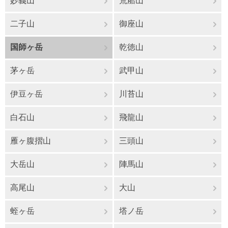
妙義山
荒船山
二子山
御座山
国師ヶ岳
乾徳山
茅ヶ岳
武甲山
伊豆ヶ岳
川苔山
白石山
飛龍山
雁ヶ腹摺山
三頭山
大岳山
陣馬山
高尾山
大山
蛭ヶ岳
塔ノ岳