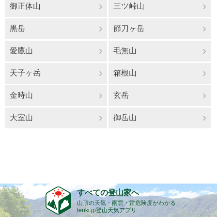
御正体山
三ツ峠山
黒岳
節刀ヶ岳
愛鷹山
毛無山
天子ヶ岳
箱根山
金時山
玄岳
大室山
御岳山
すべての登山家へ
山頂の天気・雨雲・雷危険度がわかる
tenki.jp登山天気アプリ