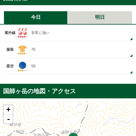
今日
明日
紫外線
非常に強い
服装
70
星空
50
国師ヶ岳の地図・アクセス
+
-