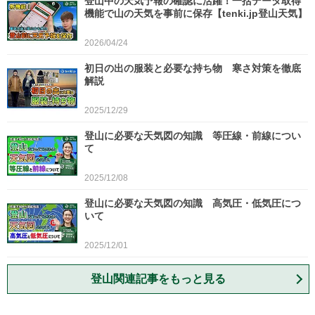
登山中の天気予報の確認に活躍！一括データ取得
機能で山の天気を事前に保存【tenki.jp登山天気】
2026/04/24
初日の出の服装と必要な持ち物 寒さ対策を徹底
解説
2025/12/29
登山に必要な天気図の知識 等圧線・前線につい
て
2025/12/08
登山に必要な天気図の知識 高気圧・低気圧につ
いて
2025/12/01
登山関連記事をもっと見る