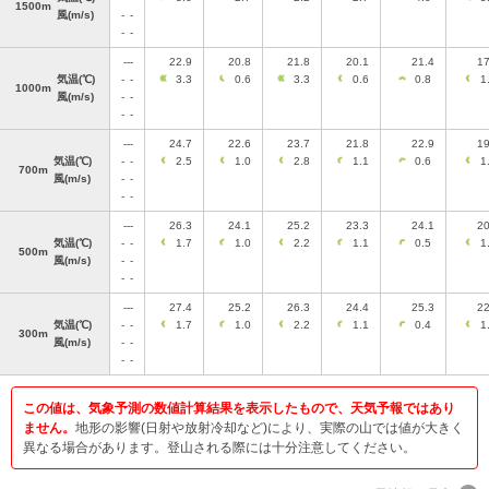
1500m
風
(m/s)
-
-
-
-
---
22.9
20.8
21.8
20.1
21.4
17
気温
(℃)
-
-
3.3
0.6
3.3
0.6
0.8
1
1000m
風
(m/s)
-
-
-
-
---
24.7
22.6
23.7
21.8
22.9
19
気温
(℃)
-
-
2.5
1.0
2.8
1.1
0.6
1
700m
風
(m/s)
-
-
-
-
---
26.3
24.1
25.2
23.3
24.1
20
気温
(℃)
-
-
1.7
1.0
2.2
1.1
0.5
1
500m
風
(m/s)
-
-
-
-
---
27.4
25.2
26.3
24.4
25.3
22
気温
(℃)
-
-
1.7
1.0
2.2
1.1
0.4
1
300m
風
(m/s)
-
-
-
-
この値は、気象予測の数値計算結果を表示したもので、天気予報ではあり
ません。
地形の影響(日射や放射冷却など)により、実際の山では値が大きく
異なる場合があります。登山される際には十分注意してください。