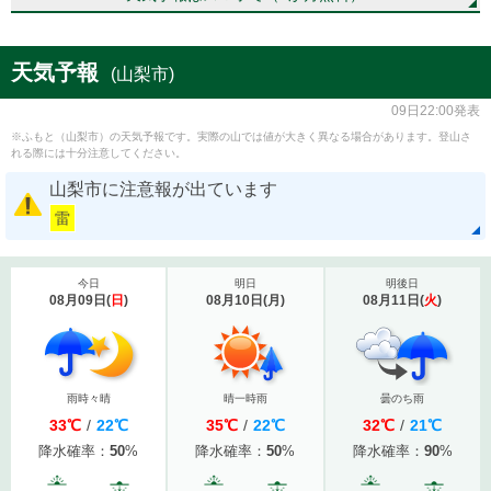
天気予報
(山梨市)
09日22:00発表
※ふもと（山梨市）の天気予報です。実際の山では値が大きく異なる場合があります。登山さ
れる際には十分注意してください。
山梨市に注意報が出ています
雷
今日
明日
明後日
08月09日
(
日
)
08月10日
(
月
)
08月11日
(
火
)
雨時々晴
晴一時雨
曇のち雨
33
℃
/
22
℃
35
℃
/
22
℃
32
℃
/
21
℃
降水確率：
50
%
降水確率：
50
%
降水確率：
90
%