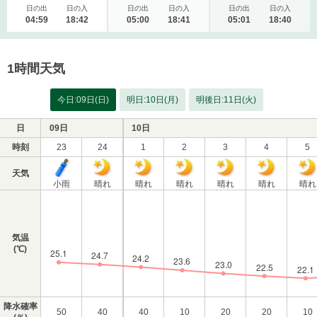
日の出
日の入
日の出
日の入
日の出
日の入
04:59
18:42
05:00
18:41
05:01
18:40
1時間天気
今日:09日(日)
明日:10日(月)
明後日:11日(火)
日
09日
10日
時刻
23
24
1
2
3
4
5
天気
小雨
晴れ
晴れ
晴れ
晴れ
晴れ
晴れ
気温
(℃)
降水確率
50
40
40
10
20
20
10