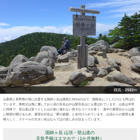
標高：
2592
m
山梨県と長野県の境に位置する国師ヶ岳は標高2,592mの山で、国師岳(こくしだけ)とも呼ばれ
ています。奥秩父山塊に属しており花の百名山や山梨百名山にも選ばれています。山容は非常
に特殊で、登山道は堂々とした山の姿に違わない長大なコースが多く、道中の展望台からは急
に眺望が開けるため、展望台付近は「夢の庭園」と名付けられています。山頂からの展望も素
晴らしく、スケールの大きい名山ならではの楽しみが詰まっています。
国師ヶ岳 山頂・登山道の
天気予報はスマホで（1か月無料）