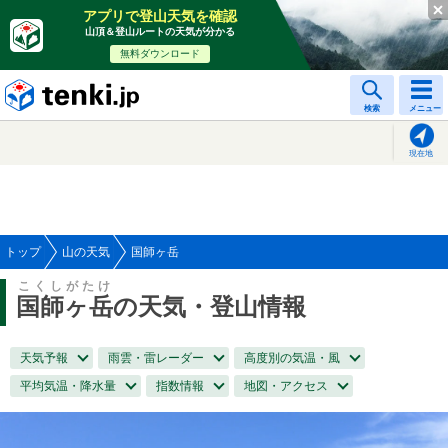
アプリで登山天気を確認
山頂＆登山ルートの天気が分かる
無料ダウンロード
tenki.jp
検索
メニュー
現在地
トップ
山の天気
国師ヶ岳
こくしがたけ
国師ヶ岳
の天気・登山情報
天気予報
雨雲・雷レーダー
高度別の気温・風
平均気温・降水量
指数情報
地図・アクセス