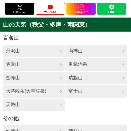
山の天気（秩父・多摩・南関東）
百名山
丹沢山
両神山
雲取山
甲武信岳
金峰山
瑞牆山
大菩薩岳(大菩薩嶺)
富士山
天城山
その他