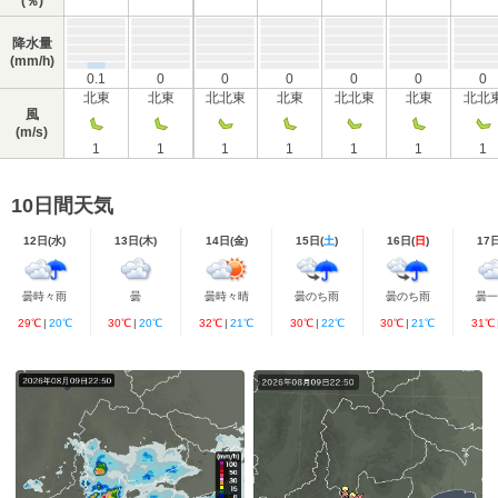
(％)
降水量
(mm/h)
0.1
0
0
0
0
0
0
北東
北東
北北東
北東
北北東
北東
北北
風
(m/s)
1
1
1
1
1
1
1
10日間天気
12日(
水
)
13日(
木
)
14日(
金
)
15日(
土
)
16日(
日
)
17
曇時々雨
曇
曇時々晴
曇のち雨
曇のち雨
曇
29℃
|
20℃
30℃
|
20℃
32℃
|
21℃
30℃
|
22℃
30℃
|
21℃
31℃