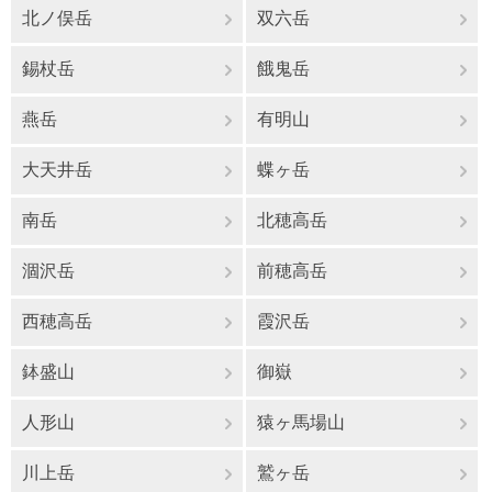
北ノ俣岳
双六岳
錫杖岳
餓鬼岳
燕岳
有明山
大天井岳
蝶ヶ岳
南岳
北穂高岳
涸沢岳
前穂高岳
西穂高岳
霞沢岳
鉢盛山
御嶽
人形山
猿ヶ馬場山
川上岳
鷲ヶ岳