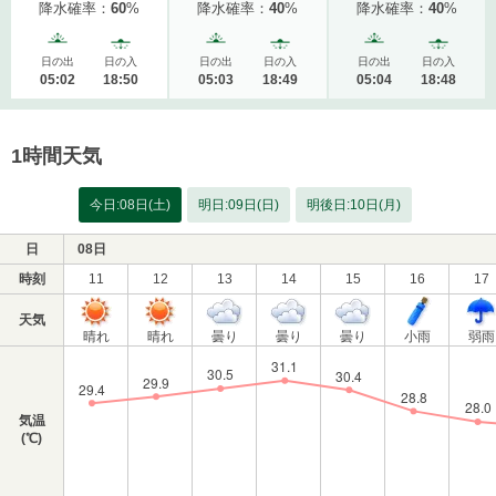
降水確率：
60
%
降水確率：
40
%
降水確率：
40
%
日の出
日の入
日の出
日の入
日の出
日の入
05:02
18:50
05:03
18:49
05:04
18:48
1時間天気
今日:08日(土)
明日:09日(日)
明後日:10日(月)
日
08日
時刻
11
12
13
14
15
16
17
天気
晴れ
晴れ
曇り
曇り
曇り
小雨
弱雨
気温
(℃)