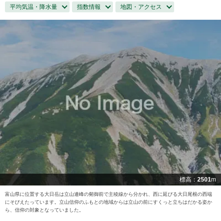
平均気温・降水量
指数情報
地図・アクセス
標高：
2501
m
富山県に位置する大日岳は立山連峰の剱御前で主稜線から分かれ、西に延びる大日尾根の西端
にそびえたっています。立山信仰のふもとの地域からは立山の前にすくっと立ちはだかる姿か
ら、信仰の対象となっていました。