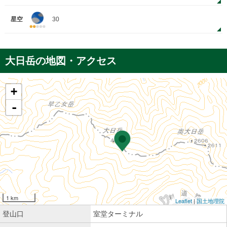
星空
30
大日岳の地図・アクセス
+
-
1 km
Leaflet
|
国土地理院
登山口
室堂ターミナル