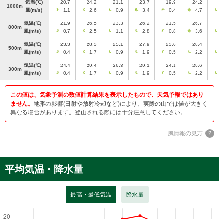
気温
(℃)
20.7
24.2
21.1
23.7
19.9
24.2
1000m
風
(m/s)
1.1
2.6
0.9
3.4
0.4
4.7
気温
(℃)
21.9
26.5
23.3
26.2
21.5
26.7
800m
風
(m/s)
0.7
2.5
1.1
2.8
0.8
3.6
気温
(℃)
23.3
28.3
25.1
27.9
23.0
28.4
500m
風
(m/s)
0.4
1.7
0.9
1.9
0.5
2.2
気温
(℃)
24.4
29.4
26.3
29.1
24.1
29.6
300m
風
(m/s)
0.4
1.7
0.9
1.9
0.5
2.2
この値は、気象予測の数値計算結果を表示したもので、天気予報ではあり
ません。
地形の影響(日射や放射冷却など)により、実際の山では値が大きく
異なる場合があります。登山される際には十分注意してください。
風情報の見方
平均気温・降水量
最高・最低気温
降水量