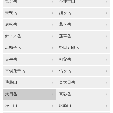
雪倉岳
小蓮華山
乗鞍岳
鑓ヶ岳
唐松岳
爺ヶ岳
針ノ木岳
蓮華岳
烏帽子岳
野口五郎岳
赤牛岳
祖父岳
三俣蓮華岳
僧ヶ岳
毛勝山
奥大日岳
大日岳
真砂岳
浄土山
鍬崎山