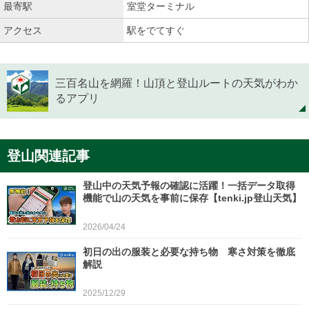
最寄駅
室堂ターミナル
アクセス
駅をでてすぐ
三百名山を網羅！山頂と登山ルートの天気がわか
るアプリ
登山関連記事
登山中の天気予報の確認に活躍！一括データ取得
機能で山の天気を事前に保存【tenki.jp登山天気】
2026/04/24
初日の出の服装と必要な持ち物 寒さ対策を徹底
解説
2025/12/29