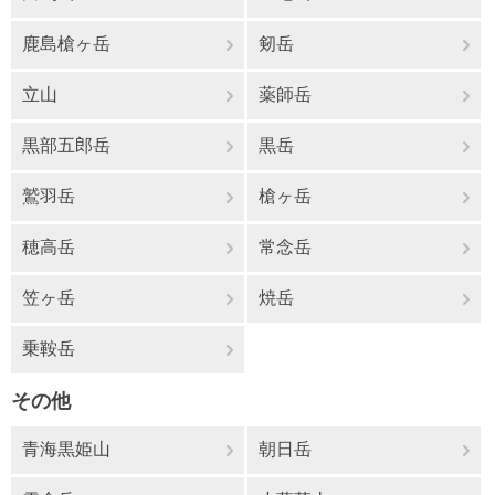
鹿島槍ヶ岳
剱岳
立山
薬師岳
黒部五郎岳
黒岳
鷲羽岳
槍ヶ岳
穂高岳
常念岳
笠ヶ岳
焼岳
乗鞍岳
その他
青海黒姫山
朝日岳