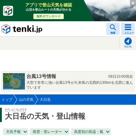
アプリで登山天気を確認
山頂＆登山ルートの天気が分かる
無料ダウンロード
tenki.jp
検索
メニュー
現在地
台風13号情報
08日10:00現在
大型で非常に強い台風13号が久米島の北西約130kmを北西に進ん
でいます
トップ
山の天気
大日岳
だいにちだけ
大日岳
の天気・登山情報
天気予報
雨雲・雷レーダー
高度別の気温・風