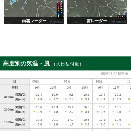
雨雲レーダー
雷レーダー
高度別の気温・風
（大日岳付近）
08日03:00初期値
日
08日
09日
10日
1
時刻
9時
15時
9時
15時
9時
15時
気温
(℃)
10.4
10.9
9.8
10.5
10.4
10.2
3100m
風
(m/s)
2.4
1.7
2.4
3.7
4.9
4.3
気温
(℃)
16.0
17.3
15.2
16.5
15.0
16.1
2000m
風
(m/s)
0.9
1.0
2.7
3.4
3.6
2.8
気温
(℃)
18.3
20.1
17.7
19.5
17.1
19.6
1500m
風
(m/s)
0.6
1.6
1.7
3.2
1.6
4.1