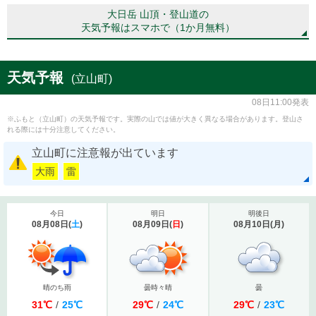
大日岳 山頂・登山道の
天気予報はスマホで（1か月無料）
天気予報
(立山町)
08日11:00発表
※ふもと（立山町）の天気予報です。実際の山では値が大きく異なる場合があります。登山さ
れる際には十分注意してください。
立山町に注意報が出ています
大雨
雷
今日
明日
明後日
08月08日
(
土
)
08月09日
(
日
)
08月10日
(
月
)
晴のち雨
曇時々晴
曇
31
℃
/
25
℃
29
℃
/
24
℃
29
℃
/
23
℃