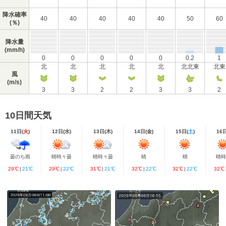
降水確率
40
40
40
40
40
50
60
(％)
降水量
(mm/h)
0
0
0
0
0
0.2
1
北
北
北
北
北
北北東
北東
風
(m/s)
3
3
2
2
3
3
2
10日間天気
11日(
火
)
12日(
水
)
13日(
木
)
14日(
金
)
15日(
土
)
16
曇のち雨
晴時々曇
晴時々曇
晴
晴
晴
29℃
|
21℃
29℃
|
22℃
31℃
|
21℃
32℃
|
22℃
32℃
|
22℃
32℃