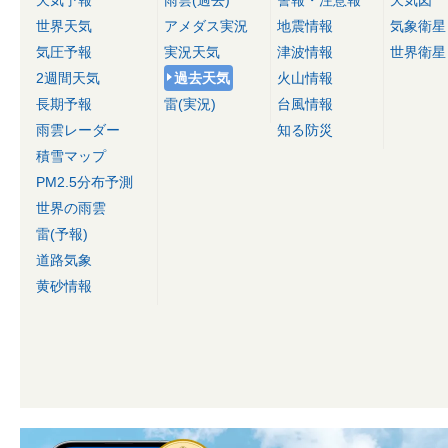
天気予報
雨雲(過去)
警報・注意報
天気図
世界天気
アメダス実況
地震情報
気象衛星
気圧予報
実況天気
津波情報
世界衛星
2週間天気
過去天気
火山情報
長期予報
雷(実況)
台風情報
雨雲レーダー
知る防災
積雪マップ
PM2.5分布予測
世界の雨雲
雷(予報)
道路気象
黄砂情報