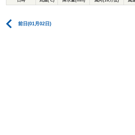
日時
気温(℃)
降水量(mm)
風向(16方位)
風速
前日(01月02日)