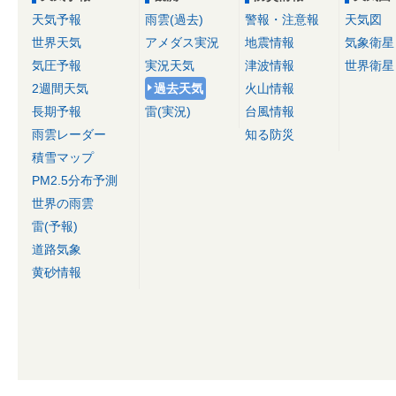
天気予報
雨雲(過去)
警報・注意報
天気図
世界天気
アメダス実況
地震情報
気象衛星
気圧予報
実況天気
津波情報
世界衛星
2週間天気
過去天気
火山情報
長期予報
雷(実況)
台風情報
雨雲レーダー
知る防災
積雪マップ
PM2.5分布予測
世界の雨雲
雷(予報)
道路気象
黄砂情報