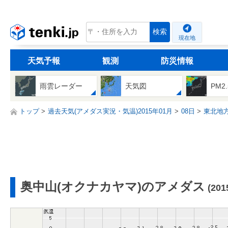
tenki.jp
検索
現在地
天気予報
観測
防災情報
雨雲レーダー
天気図
PM2
トップ
過去天気(アメダス実況・気温)2015年01月
08日
東北地
奥中山(オクナカヤマ)のアメダス
(20