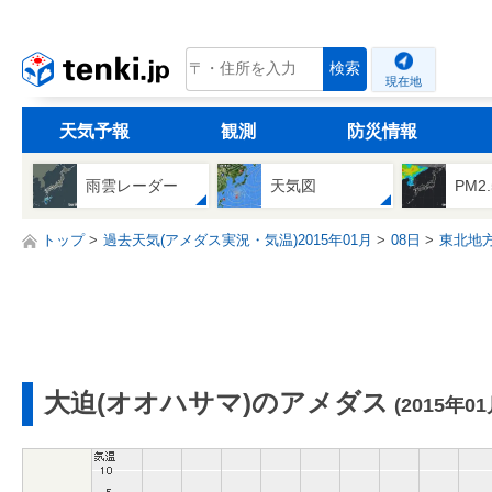
tenki.jp
検索
現在地
天気予報
観測
防災情報
雨雲レーダー
天気図
PM2
トップ
過去天気(アメダス実況・気温)2015年01月
08日
東北地
大迫(オオハサマ)のアメダス
(2015年0