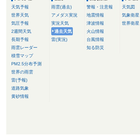
天気予報
雨雲(過去)
警報・注意報
天気図
世界天気
アメダス実況
地震情報
気象衛星
気圧予報
実況天気
津波情報
世界衛星
2週間天気
過去天気
火山情報
長期予報
雷(実況)
台風情報
雨雲レーダー
知る防災
積雪マップ
PM2.5分布予測
世界の雨雲
雷(予報)
道路気象
黄砂情報