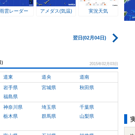
雨雲レーダー
アメダス(気温)
実況天気
翌日(02月04日)
日)
2015年02月03日
道東
道央
道南
岩手県
宮城県
秋田県
福島県
神奈川県
埼玉県
千葉県
栃木県
群馬県
山梨県