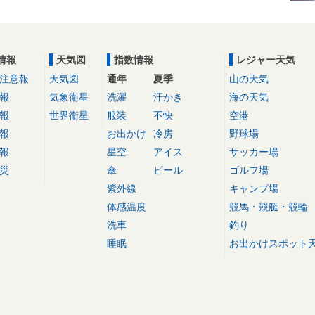
情報
天気図
指数情報
レジャー天気
注意報
天気図
通年
夏季
山の天気
報
気象衛星
洗濯
汗かき
海の天気
報
世界衛星
服装
不快
空港
報
お出かけ
冷房
野球場
報
星空
アイス
サッカー場
災
傘
ビール
ゴルフ場
紫外線
キャンプ場
体感温度
競馬・競艇・競輪
洗車
釣り
睡眠
お出かけスポット