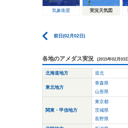
気象衛星
実況天気図
前日(02月02日)
各地のアメダス実況
(2015年02月03
北海道地方
道北
青森県
東北地方
山形県
東京都
関東・甲信地方
茨城県
長野県