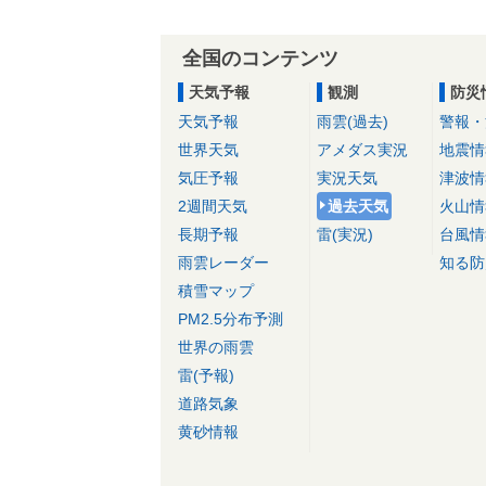
全国のコンテンツ
天気予報
観測
防災
天気予報
雨雲(過去)
警報・
世界天気
アメダス実況
地震情
気圧予報
実況天気
津波情
2週間天気
過去天気
火山情
長期予報
雷(実況)
台風情
雨雲レーダー
知る防
積雪マップ
PM2.5分布予測
世界の雨雲
雷(予報)
道路気象
黄砂情報