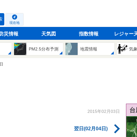
索
現在地
防災情報
天気図
指数情報
レジャー
PM2.5分布予測
地震情報
気
3日
台
2015年02月03日
翌日(02月04日)