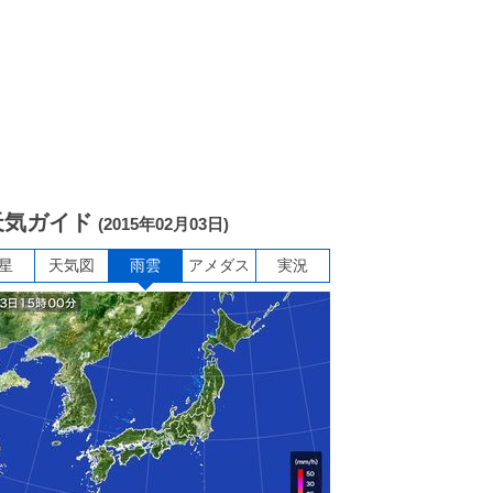
天気ガイド
(2015年02月03日)
星
天気図
雨雲
アメダス
実況