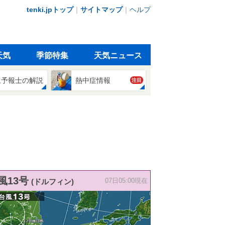
tenki.jpトップ
｜
サイトマップ
｜
ヘルプ
天気
季節特集
天気ニュース
象予報士の解説
熱中症情報
注目
風13号
(ドルフィン)
07日05:00現在