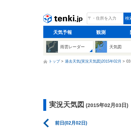
tenki.jp
検
天気予報
観測
雨雲レーダー
天気図
トップ
過去天気(実況天気図)2015年02月
0
実況天気図
(2015年02月03日)
前日(02月02日)