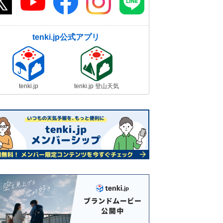
tenki.jp公式アプリ
tenki.jp
tenki.jp 登山天気