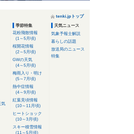
tenki.jpトップ
季節特集
天気ニュース
花粉飛散情報
気象予報士解説
(1～5月頃)
暮らしの話題
桜開花情報
放送局のニュース
(2～5月頃)
特集
GWの天気
(4～5月頃)
梅雨入り・明け
(5～7月頃)
熱中症情報
(4～9月頃)
紅葉見頃情報
天気
(10～11月頃)
ヒートショック
(10～3月頃)
スキー積雪情報
(11～5月頃)