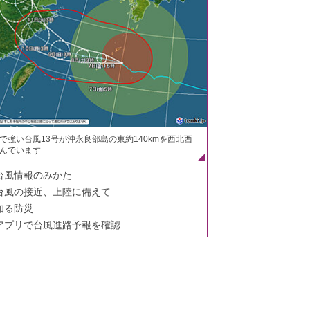
で強い台風13号が沖永良部島の東約140kmを西北西
んでいます
台風情報のみかた
台風の接近、上陸に備えて
知る防災
アプリで台風進路予報を確認