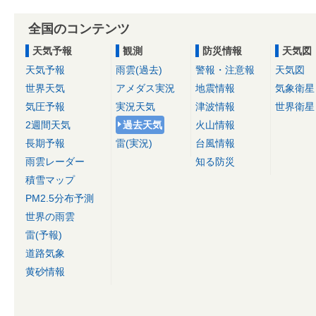
全国のコンテンツ
天気予報
観測
防災情報
天気図
天気予報
雨雲(過去)
警報・注意報
天気図
世界天気
アメダス実況
地震情報
気象衛星
気圧予報
実況天気
津波情報
世界衛星
2週間天気
過去天気
火山情報
長期予報
雷(実況)
台風情報
雨雲レーダー
知る防災
積雪マップ
PM2.5分布予測
世界の雨雲
雷(予報)
道路気象
黄砂情報