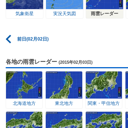
気象衛星
実況天気図
雨雲レーダー
前日(02月02日)
各地の雨雲レーダー
(2015年02月03日)
北海道地方
東北地方
関東・甲信地方