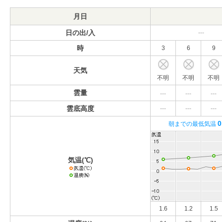
月日
日の出/入
---
時
3
6
9
天気
不明
不明
不明
雲量
---
---
---
雲底高度
---
---
---
0
朝までの最低気温
気温(℃)
1.6
1.2
1.5