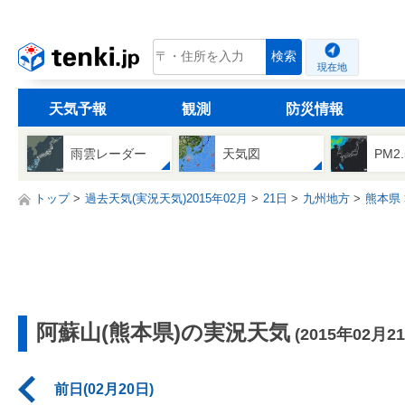
tenki.jp
検索
現在地
天気予報
観測
防災情報
雨雲レーダー
天気図
PM2
トップ
過去天気(実況天気)2015年02月
21日
九州地方
熊本県
阿蘇山(熊本県)の実況天気
(2015年02月2
前日(02月20日)