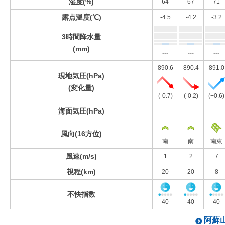
湿度(%)
64
67
71
露点温度(℃)
-4.5
-4.2
-3.2
3時間降水量
(mm)
---
---
---
890.6
890.4
891.0
現地気圧(hPa)
(変化量)
(-0.7)
(-0.2)
(+0.6)
海面気圧(hPa)
---
---
---
風向(16方位)
南
南
南東
風速(m/s)
1
2
7
視程(km)
20
20
8
不快指数
40
40
40
阿蘇山