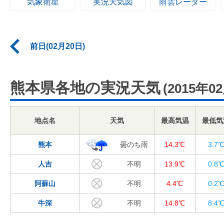
気象衛星
実況天気図
雨雲レーダー
前日(02月20日)
熊本県各地の実況天気
(2015年0
地点名
天気
最高気温
最低気
熊本
曇のち雨
14.3℃
3.7
人吉
不明
13.9℃
0.8
阿蘇山
不明
4.4℃
0.2
牛深
不明
14.8℃
8.4