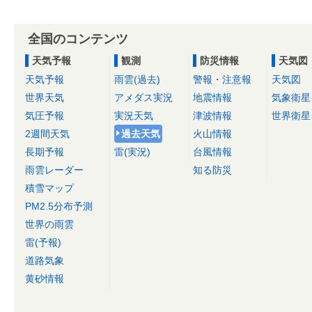
全国のコンテンツ
天気予報
観測
防災情報
天気図
天気予報
雨雲(過去)
警報・注意報
天気図
世界天気
アメダス実況
地震情報
気象衛星
気圧予報
実況天気
津波情報
世界衛星
2週間天気
過去天気
火山情報
長期予報
雷(実況)
台風情報
雨雲レーダー
知る防災
積雪マップ
PM2.5分布予測
世界の雨雲
雷(予報)
道路気象
黄砂情報