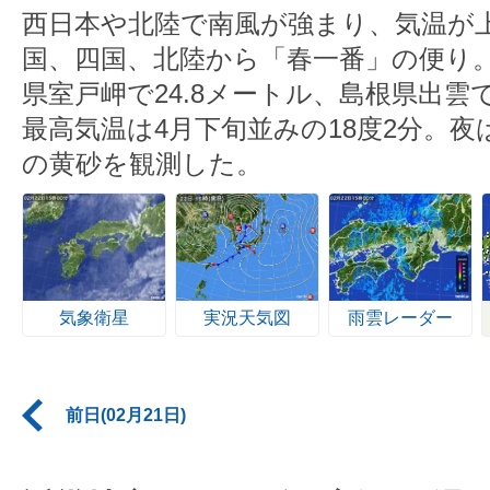
西日本や北陸で南風が強まり、気温が
国、四国、北陸から「春一番」の便り
県室戸岬で24.8メートル、島根県出雲で
最高気温は4月下旬並みの18度2分。
の黄砂を観測した。
気象衛星
実況天気図
雨雲レーダー
前日(02月21日)