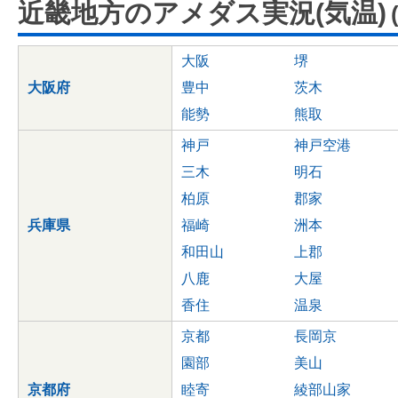
近畿地方のアメダス実況(気温)
大阪
堺
大阪府
豊中
茨木
能勢
熊取
神戸
神戸空港
三木
明石
柏原
郡家
兵庫県
福崎
洲本
和田山
上郡
八鹿
大屋
香住
温泉
京都
長岡京
園部
美山
京都府
睦寄
綾部山家