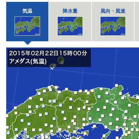
気温
降水量
風向・風速