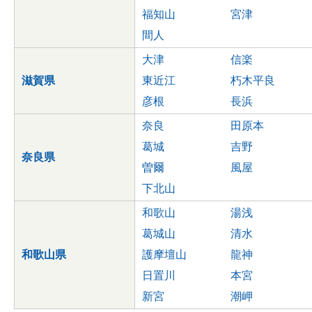
福知山
宮津
間人
大津
信楽
滋賀県
東近江
朽木平良
彦根
長浜
奈良
田原本
葛城
吉野
奈良県
曽爾
風屋
下北山
和歌山
湯浅
葛城山
清水
和歌山県
護摩壇山
龍神
日置川
本宮
新宮
潮岬