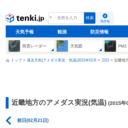
tenki.jp
検索
現在地
天気予報
観測
防災情報
雨雲レーダー
天気図
PM2
トップ
過去天気(アメダス実況・気温)2015年02月
22日
近畿地
近畿地方のアメダス実況(気温)
(2015年
前日(02月21日)