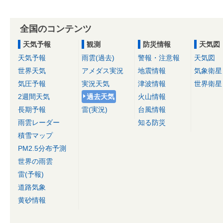
全国のコンテンツ
天気予報
観測
防災情報
天気図
天気予報
雨雲(過去)
警報・注意報
天気図
世界天気
アメダス実況
地震情報
気象衛星
気圧予報
実況天気
津波情報
世界衛星
2週間天気
過去天気
火山情報
長期予報
雷(実況)
台風情報
雨雲レーダー
知る防災
積雪マップ
PM2.5分布予測
世界の雨雲
雷(予報)
道路気象
黄砂情報