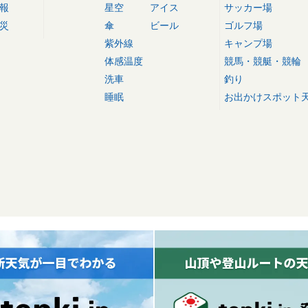
報
星空
アイス
サッカー場
災
傘
ビール
ゴルフ場
紫外線
キャンプ場
体感温度
競馬・競艇・競輪
洗車
釣り
睡眠
お出かけスポット