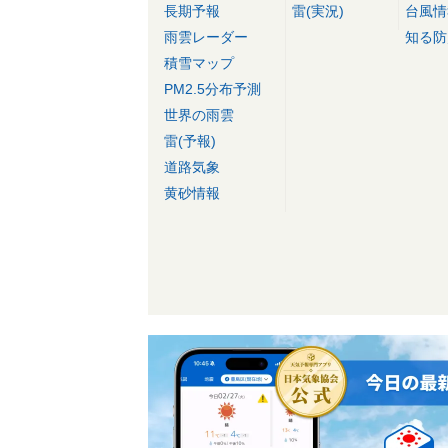
長期予報
雷(実況)
台風情
雨雲レーダー
知る防
積雪マップ
PM2.5分布予測
世界の雨雲
雷(予報)
道路気象
黄砂情報