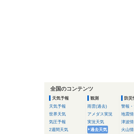
全国のコンテンツ
天気予報
観測
防災
天気予報
雨雲(過去)
警報・
世界天気
アメダス実況
地震情
気圧予報
実況天気
津波情
2週間天気
過去天気
火山情