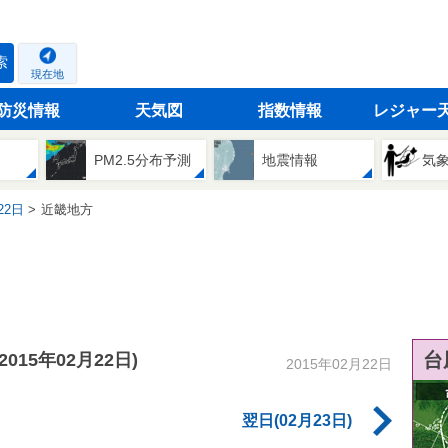
索
現在地
防災情報
天気図
指数情報
レジャー
PM2.5分布予測
地震情報
気
22日
近畿地方
台
(2015年02月22日)
2015年02月22日
翌日(02月23日)