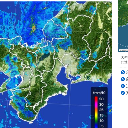
大型
に進