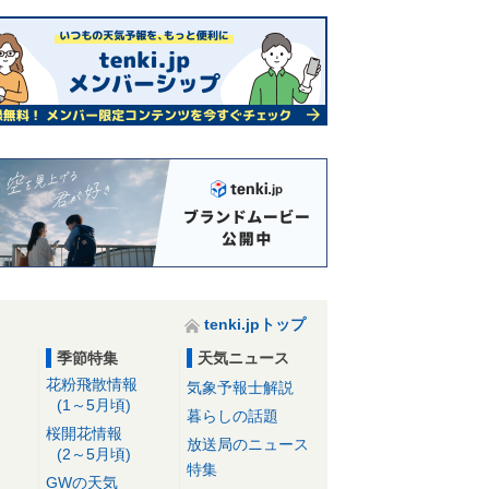
tenki.jpトップ
季節特集
天気ニュース
花粉飛散情報
気象予報士解説
(1～5月頃)
暮らしの話題
桜開花情報
放送局のニュース
(2～5月頃)
特集
GWの天気