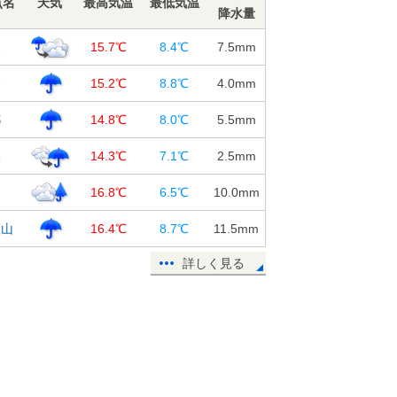
点名
天気
最高気温
最低気温
降水量
阪
15.7℃
8.4℃
7.5
mm
戸
15.2℃
8.8℃
4.0
mm
都
14.8℃
8.0℃
5.5
mm
根
14.3℃
7.1℃
2.5
mm
良
16.8℃
6.5℃
10.0
mm
歌山
16.4℃
8.7℃
11.5
mm
詳しく見る