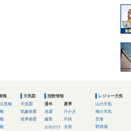
情報
天気図
指数情報
レジャー天気
注意報
天気図
通年
夏季
山の天気
報
気象衛星
洗濯
汗かき
海の天気
報
世界衛星
服装
不快
空港
報
お出かけ
冷房
野球場