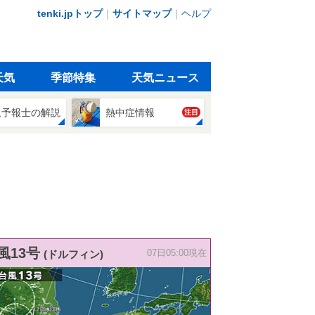
tenki.jpトップ
｜
サイトマップ
｜
ヘルプ
天気
季節特集
天気ニュース
象予報士の解説
熱中症情報
注目
風13号
(ドルフィン)
07日05:00現在