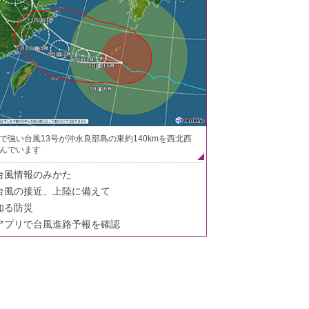
で強い台風13号が沖永良部島の東約140kmを西北西
んでいます
台風情報のみかた
台風の接近、上陸に備えて
知る防災
アプリで台風進路予報を確認