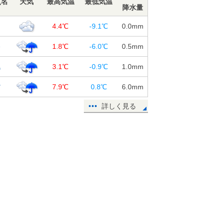
点名
天気
最高気温
最低気温
降水量
川
4.4℃
-9.1℃
0.0
mm
路
1.8℃
-6.0℃
0.5
mm
幌
3.1℃
-0.9℃
1.0
mm
館
7.9℃
0.8℃
6.0
mm
詳しく見る