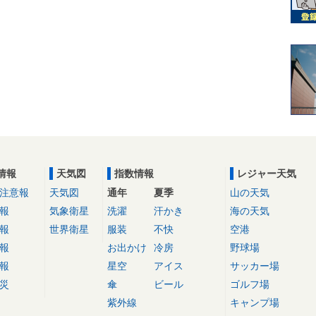
情報
天気図
指数情報
レジャー天気
注意報
天気図
通年
夏季
山の天気
報
気象衛星
洗濯
汗かき
海の天気
報
世界衛星
服装
不快
空港
報
お出かけ
冷房
野球場
報
星空
アイス
サッカー場
災
傘
ビール
ゴルフ場
紫外線
キャンプ場