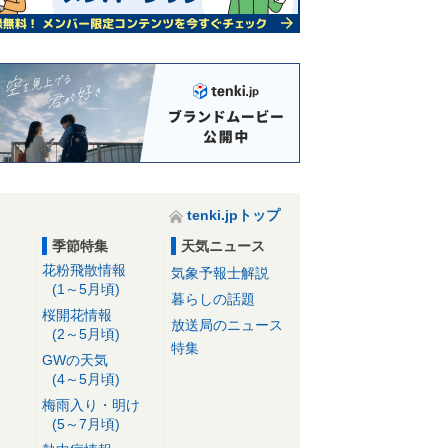
tenki.jpトップ
季節特集
天気ニュース
花粉飛散情報
気象予報士解説
(1～5月頃)
暮らしの話題
桜開花情報
放送局のニュース
(2～5月頃)
特集
GWの天気
(4～5月頃)
梅雨入り・明け
(5～7月頃)