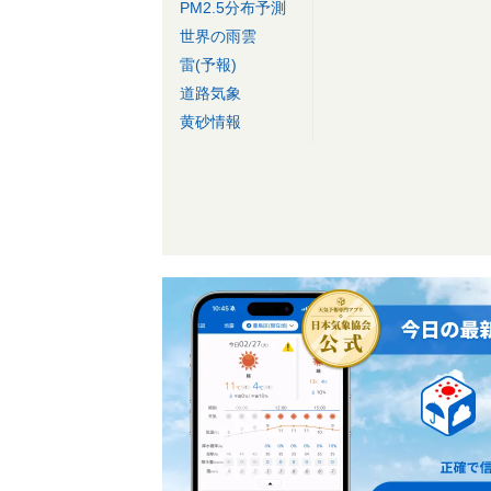
PM2.5分布予測
世界の雨雲
雷(予報)
道路気象
黄砂情報