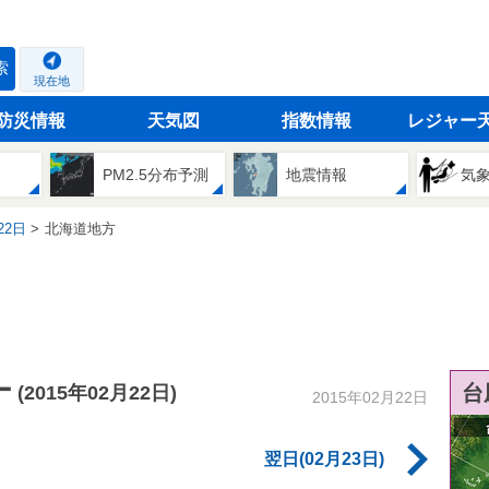
索
現在地
防災情報
天気図
指数情報
レジャー
PM2.5分布予測
地震情報
気
22日
北海道地方
ー
台
(2015年02月22日)
2015年02月22日
翌日(02月23日)