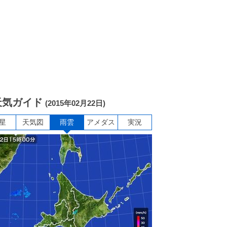
天気ガイド
(2015年02月22日)
星
天気図
雨雲
アメダス
実況