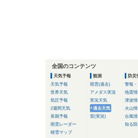
全国のコンテンツ
天気予報
観測
防災
天気予報
雨雲(過去)
警報・
世界天気
アメダス実況
地震情
気圧予報
実況天気
津波情
2週間天気
過去天気
火山情
長期予報
雷(実況)
台風情
雨雲レーダー
知る防
積雪マップ