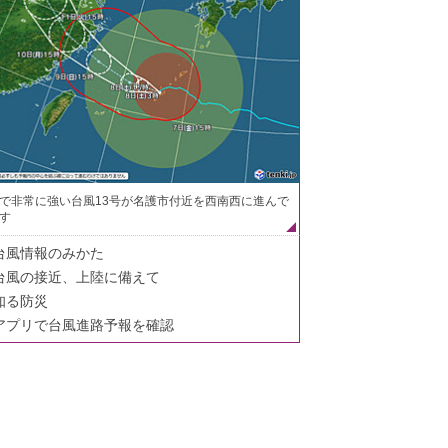
で非常に強い台風13号が名護市付近を西南西に進んで
す
台風情報のみかた
台風の接近、上陸に備えて
知る防災
アプリで台風進路予報を確認