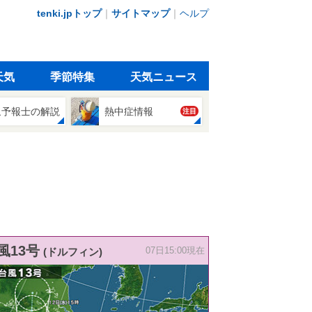
tenki.jpトップ
｜
サイトマップ
｜
ヘルプ
天気
季節特集
天気ニュース
象予報士の解説
熱中症情報
注目
風13号
(ドルフィン)
07日15:00現在