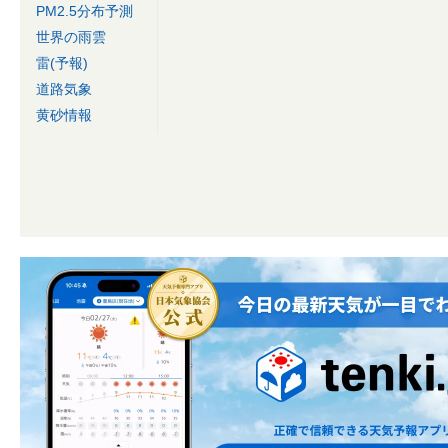
PM2.5分布予測
世界の雨雲
雷(予報)
道路気象
黄砂情報