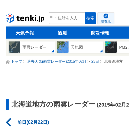
tenki.jp
検索
現在地
天気予報
観測
防災情報
雨雲レーダー
天気図
PM2
トップ
過去天気(雨雲レーダー)2015年02月
23日
北海道地方
北海道地方の雨雲レーダー
(2015年02月
前日(02月22日)