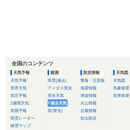
全国のコンテンツ
天気予報
観測
防災情報
天気図
天気予報
雨雲(過去)
警報・注意報
天気図
世界天気
アメダス実況
地震情報
気象衛星
気圧予報
実況天気
津波情報
世界衛星
2週間天気
過去天気
火山情報
長期予報
雷(実況)
台風情報
雨雲レーダー
知る防災
積雪マップ