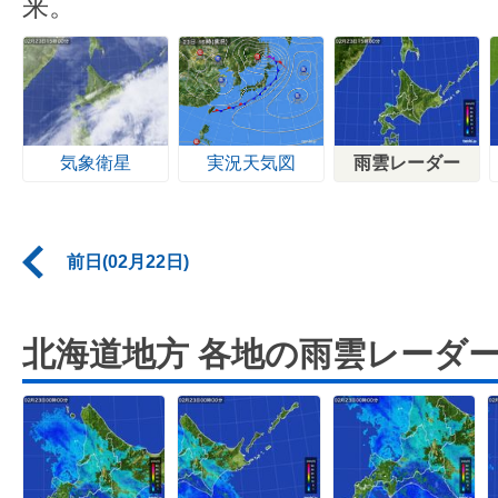
来。
気象衛星
実況天気図
雨雲レーダー
前日(02月22日)
北海道地方 各地の雨雲レーダ