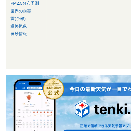
PM2.5分布予測
世界の雨雲
雷(予報)
道路気象
黄砂情報