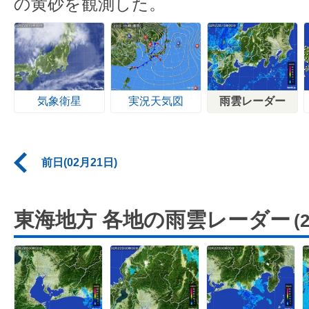
の黄砂を観測した。
気象衛星
実況天気図
雨雲レーダー
前日(02月21日)
東海地方 各地の雨雲レーダー
(