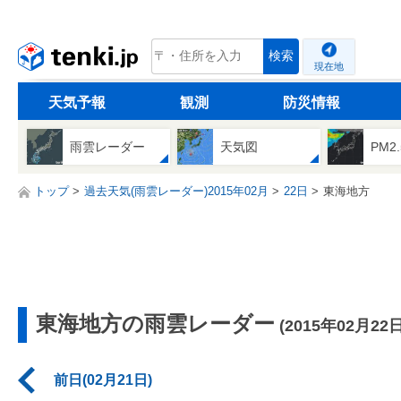
tenki.jp
検索
現在地
天気予報
観測
防災情報
雨雲レーダー
天気図
PM2
トップ
過去天気(雨雲レーダー)2015年02月
22日
東海地方
東海地方の雨雲レーダー
(2015年02月22日
前日(02月21日)