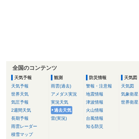
全国のコンテンツ
天気予報
観測
防災情報
天気図
天気予報
雨雲(過去)
警報・注意報
天気図
世界天気
アメダス実況
地震情報
気象衛星
気圧予報
実況天気
津波情報
世界衛星
2週間天気
過去天気
火山情報
長期予報
雷(実況)
台風情報
雨雲レーダー
知る防災
積雪マップ