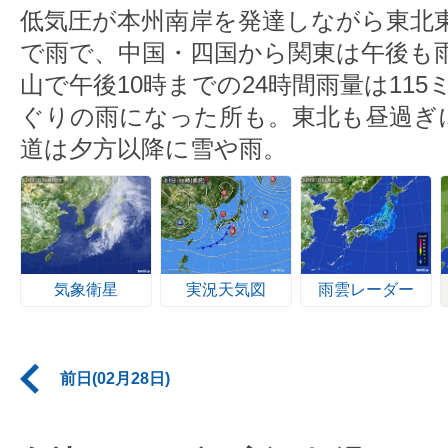
低気圧が本州南岸を発達しながら東北
で雨で、中国・四国から関東は午後も
山で午後10時までの24時間雨量は11
ぐりの雨になった所も。東北も昼過ぎ
道は夕方以降に雪や雨。
気象衛星
実況天気図
雨雲レーダー
前日(02月28日)