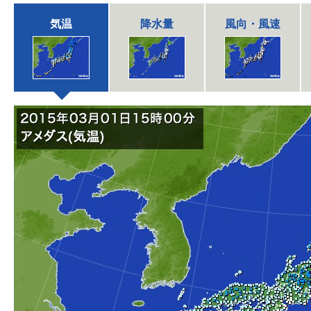
気温
降水量
風向・風速