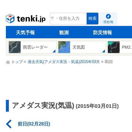
tenki.jp
検索
現在地
天気予報
観測
防災情報
雨雲レーダー
天気図
PM2
トップ
過去天気(アメダス実況・気温)2015年03月
01日
アメダス実況(気温)
(2015年03月01日)
前日(02月28日)