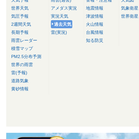
世界天気
アメダス実況
地震情報
気象衛星
気圧予報
実況天気
津波情報
世界衛星
2週間天気
過去天気
火山情報
長期予報
雷(実況)
台風情報
雨雲レーダー
知る防災
積雪マップ
PM2.5分布予測
世界の雨雲
雷(予報)
道路気象
黄砂情報