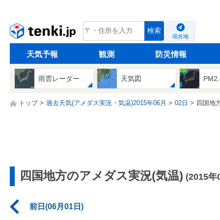
tenki.jp
検索
現在地
天気予報
観測
防災情報
雨雲レーダー
天気図
PM2
トップ
過去天気(アメダス実況・気温)2015年06月
02日
四国地
四国地方のアメダス実況(気温)
(2015年
前日(06月01日)