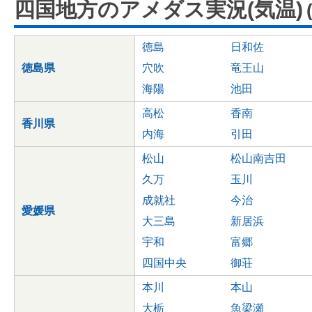
四国地方のアメダス実況(気温)
徳島
日和佐
徳島県
穴吹
竜王山
海陽
池田
高松
香南
香川県
内海
引田
松山
松山南吉田
久万
玉川
成就社
今治
愛媛県
大三島
新居浜
宇和
富郷
四国中央
御荘
本川
本山
大栃
魚梁瀬