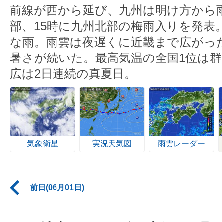
前線が西から延び、九州は明け方から雨
部、15時に九州北部の梅雨入りを発表
な雨。雨雲は夜遅くに近畿まで広がっ
暑さが続いた。最高気温の全国1位は群
広は2日連続の真夏日。
気象衛星
実況天気図
雨雲レーダー
前日(06月01日)