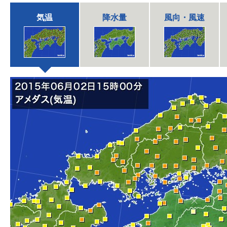
気温
降水量
風向・風速