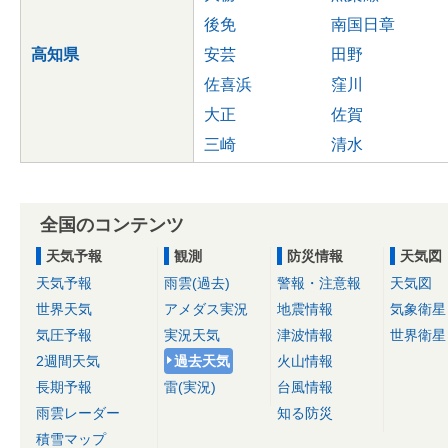
後免
南国日章
高知県
安芸
田野
佐喜浜
窪川
大正
佐賀
三崎
清水
全国のコンテンツ
天気予報
観測
防災情報
天気図
天気予報
雨雲(過去)
警報・注意報
天気図
世界天気
アメダス実況
地震情報
気象衛星
気圧予報
実況天気
津波情報
世界衛星
2週間天気
過去天気
火山情報
長期予報
雷(実況)
台風情報
雨雲レーダー
知る防災
積雪マップ