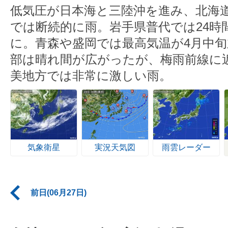
低気圧が日本海と三陸沖を進み、北海
では断続的に雨。岩手県普代では24時
に。青森や盛岡では最高気温が4月中
部は晴れ間が広がったが、梅雨前線に
美地方では非常に激しい雨。
気象衛星
実況天気図
雨雲レーダー
前日(06月27日)