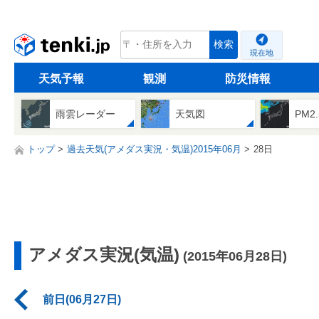
tenki.jp
検索
現在地
天気予報
観測
防災情報
雨雲レーダー
天気図
PM2
トップ
過去天気(アメダス実況・気温)2015年06月
28日
アメダス実況(気温)
(2015年06月28日)
前日(06月27日)