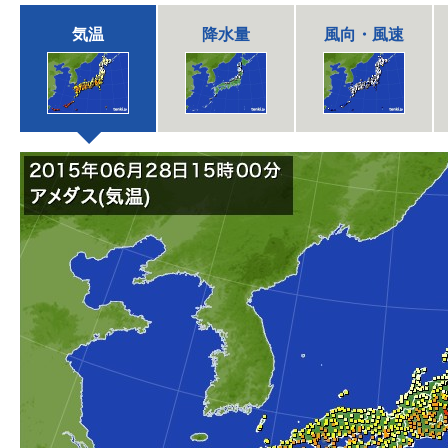
気温
降水量
風向・風速