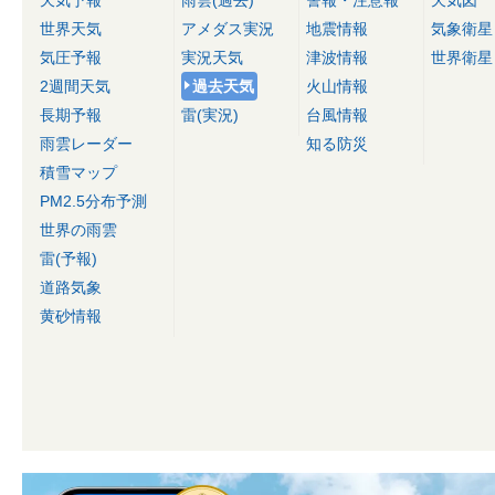
世界天気
アメダス実況
地震情報
気象衛星
気圧予報
実況天気
津波情報
世界衛星
2週間天気
過去天気
火山情報
長期予報
雷(実況)
台風情報
雨雲レーダー
知る防災
積雪マップ
PM2.5分布予測
世界の雨雲
雷(予報)
道路気象
黄砂情報