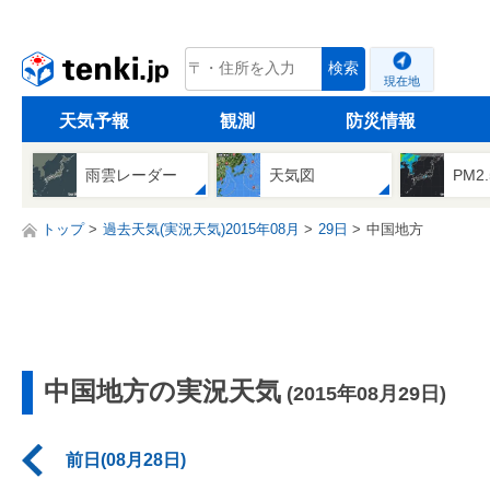
tenki.jp
検索
現在地
天気予報
観測
防災情報
雨雲レーダー
天気図
PM2
トップ
過去天気(実況天気)2015年08月
29日
中国地方
中国地方の実況天気
(2015年08月29日)
前日(08月28日)