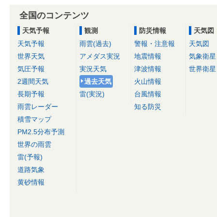
全国のコンテンツ
天気予報
観測
防災情報
天気図
天気予報
雨雲(過去)
警報・注意報
天気図
世界天気
アメダス実況
地震情報
気象衛星
気圧予報
実況天気
津波情報
世界衛星
2週間天気
過去天気
火山情報
長期予報
雷(実況)
台風情報
雨雲レーダー
知る防災
積雪マップ
PM2.5分布予測
世界の雨雲
雷(予報)
道路気象
黄砂情報