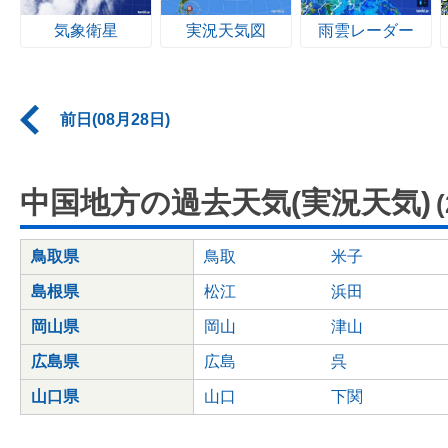
気象衛星
実況天気図
雨雲レーダー
前日(08月28日)
中国地方の過去天気(実況天気)
鳥取県
鳥取
米子
島根県
松江
浜田
岡山県
岡山
津山
広島県
広島
呉
山口県
山口
下関