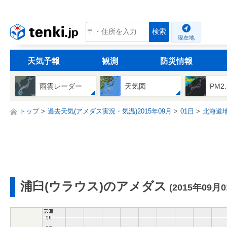
tenki.jp
検索
現在地
天気予報
観測
防災情報
雨雲レーダー
天気図
PM2
トップ
過去天気(アメダス実況・気温)2015年09月
01日
北海道
浦臼(ウラウス)のアメダス
(2015年09月0