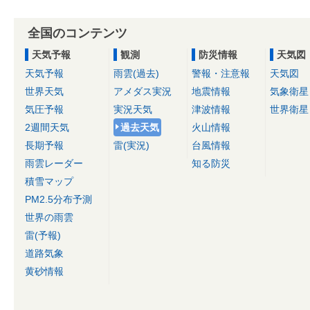
全国のコンテンツ
天気予報
観測
防災情報
天気図
天気予報
雨雲(過去)
警報・注意報
天気図
世界天気
アメダス実況
地震情報
気象衛星
気圧予報
実況天気
津波情報
世界衛星
2週間天気
過去天気
火山情報
長期予報
雷(実況)
台風情報
雨雲レーダー
知る防災
積雪マップ
PM2.5分布予測
世界の雨雲
雷(予報)
道路気象
黄砂情報