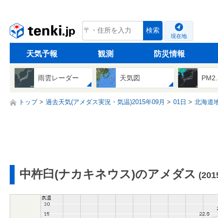
tenki.jp
検索
現在地
天気予報
観測
防災情報
雨雲レーダー
天気図
PM2
トップ
過去天気(アメダス実況・気温)2015年09月
01日
北海道
中杵臼(ナカキネウス)のアメダス
(20