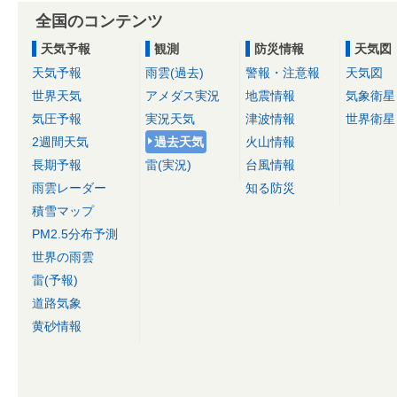
全国のコンテンツ
天気予報
観測
防災情報
天気図
天気予報
雨雲(過去)
警報・注意報
天気図
世界天気
アメダス実況
地震情報
気象衛星
気圧予報
実況天気
津波情報
世界衛星
2週間天気
過去天気
火山情報
長期予報
雷(実況)
台風情報
雨雲レーダー
知る防災
積雪マップ
PM2.5分布予測
世界の雨雲
雷(予報)
道路気象
黄砂情報