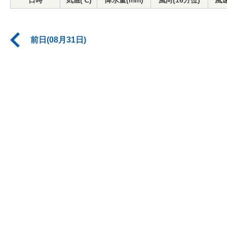
日時
気温(℃)
降水量(mm)
風向(16方位)
風速
前日(08月31日)