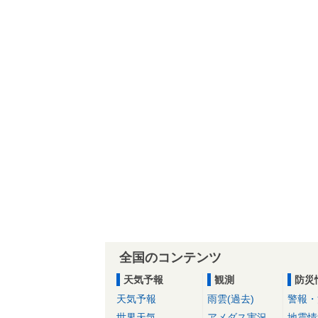
全国のコンテンツ
天気予報
観測
防災
天気予報
雨雲(過去)
警報・
世界天気
アメダス実況
地震情