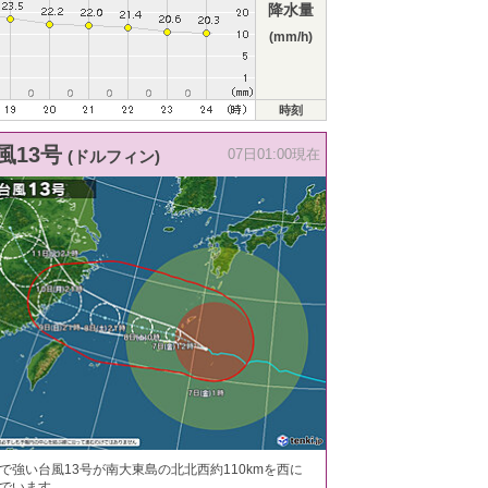
降水量
(mm/h)
時刻
風13号
(ドルフィン)
07日01:00現在
で強い台風13号が南大東島の北北西約110kmを西に
でいます