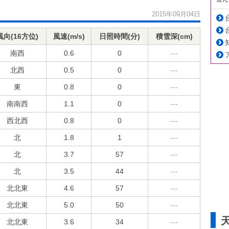
2015年09月04日
風向(16方位)
風速(m/s)
日照時間(分)
積雪深(cm)
南西
0.6
0
---
北西
0.5
0
---
東
0.8
0
---
南南西
1.1
0
---
西北西
0.8
0
---
北
1.8
1
---
北
3.7
57
---
北
3.5
44
---
北北東
4.6
57
---
北北東
5.0
50
---
北北東
3.6
34
---