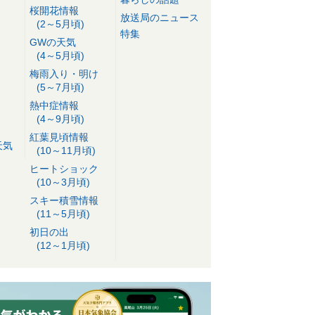
桜開花情報
放送局のニュース
(2～5月頃)
特集
GWの天気
(4～5月頃)
梅雨入り・明け
(5～7月頃)
熱中症情報
(4～9月頃)
紅葉見頃情報
天気
(10～11月頃)
ヒートショック
(10～3月頃)
スキー積雪情報
(11～5月頃)
初日の出
(12～1月頃)