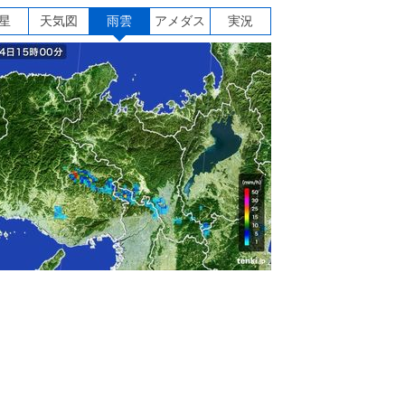
星
天気図
雨雲
アメダス
実況