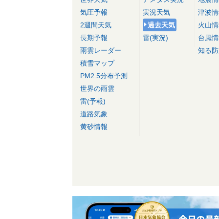
気圧予報
実況天気
津波情
2週間天気
過去天気
火山情
長期予報
雷(実況)
台風情
雨雲レーダー
知る防
積雪マップ
PM2.5分布予測
世界の雨雲
雷(予報)
道路気象
黄砂情報