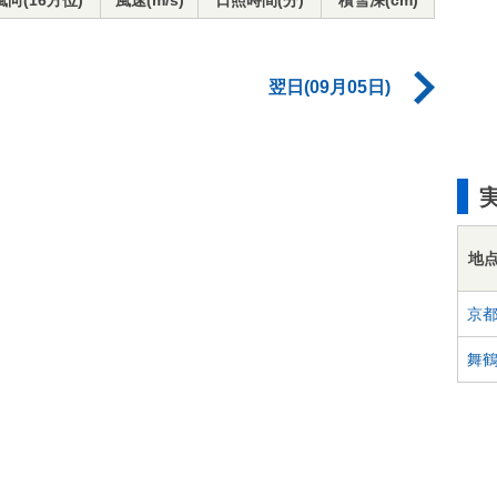
風向(16方位)
風速(m/s)
日照時間(分)
積雪深(cm)
翌日(09月05日)
地
京
舞