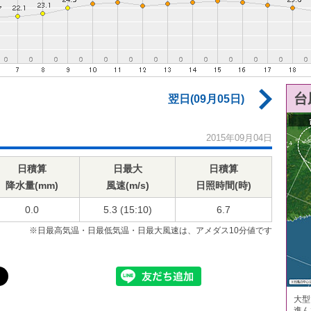
台
翌日(09月05日)
2015年09月04日
日積算
日最大
日積算
降水量(mm)
風速(m/s)
日照時間(時)
0.0
5.3 (15:10)
6.7
※日最高気温・日最低気温・日最大風速は、アメダス10分値です
大型
進ん