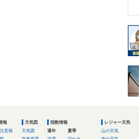
情報
天気図
指数情報
レジャー天気
注意報
天気図
通年
夏季
山の天気
報
気象衛星
洗濯
汗かき
海の天気