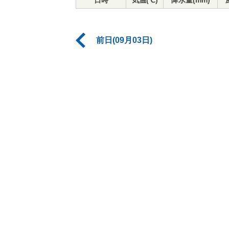
日時
気温(℃)
降水量(mm)
前日(09月03日)