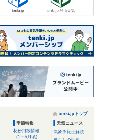
tenki.jp
tenki.jp 登山天気
tenki.jpトップ
季節特集
天気ニュース
花粉飛散情報
気象予報士解説
(1～5月頃)
暮らしの話題