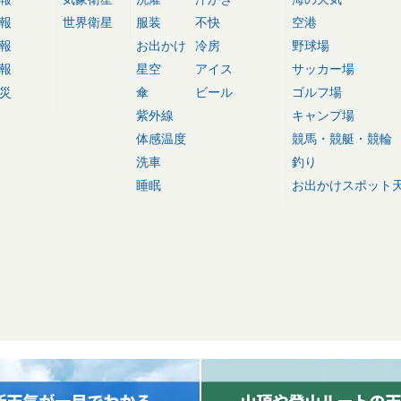
報
世界衛星
服装
不快
空港
報
お出かけ
冷房
野球場
報
星空
アイス
サッカー場
災
傘
ビール
ゴルフ場
紫外線
キャンプ場
体感温度
競馬・競艇・競輪
洗車
釣り
睡眠
お出かけスポット