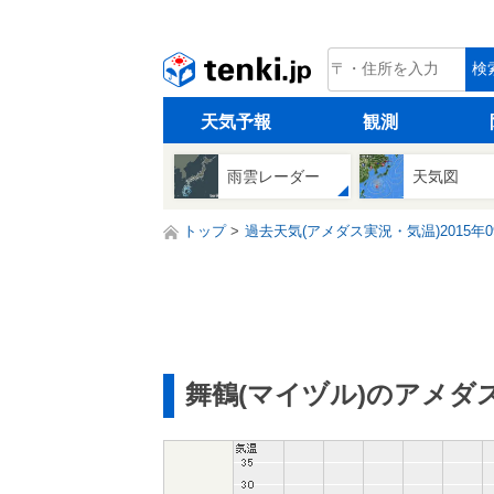
tenki.jp
検
天気予報
観測
雨雲レーダー
天気図
トップ
過去天気(アメダス実況・気温)2015年0
舞鶴(マイヅル)のアメダ