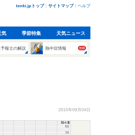
tenki.jpトップ
｜
サイトマップ
｜
ヘルプ
天気
季節特集
天気ニュース
象予報士の解説
熱中症情報
注目
2015年09月04日