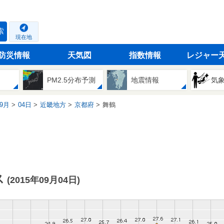
索
現在地
防災情報
天気図
指数情報
レジャー
PM2.5分布予測
地震情報
気
9月
04日
近畿地方
京都府
舞鶴
ス
(2015年09月04日)