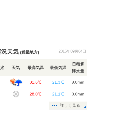
実況天気
2015年09月04日
(近畿地方)
日積算
点名
天気
最高気温
最低気温
降水量
都
31.6℃
21.3℃
9.0
mm
鶴
28.0℃
21.1℃
0.0
mm
詳しく見る