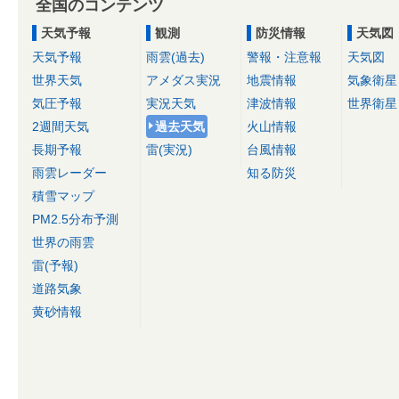
全国のコンテンツ
天気予報
観測
防災情報
天気図
天気予報
雨雲(過去)
警報・注意報
天気図
世界天気
アメダス実況
地震情報
気象衛星
気圧予報
実況天気
津波情報
世界衛星
2週間天気
過去天気
火山情報
長期予報
雷(実況)
台風情報
雨雲レーダー
知る防災
積雪マップ
PM2.5分布予測
世界の雨雲
雷(予報)
道路気象
黄砂情報