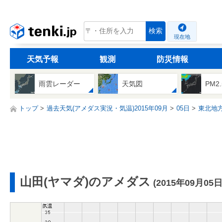
tenki.jp
検索
現在地
天気予報
観測
防災情報
雨雲レーダー
天気図
PM2
トップ
過去天気(アメダス実況・気温)2015年09月
05日
東北地
山田(ヤマダ)のアメダス
(2015年09月05日