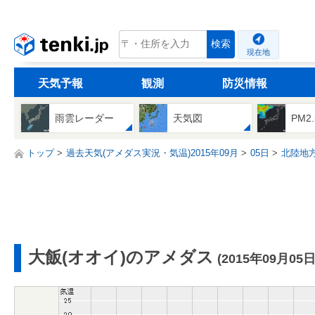
tenki.jp
検索
現在地
天気予報
観測
防災情報
雨雲レーダー
天気図
PM2
トップ
過去天気(アメダス実況・気温)2015年09月
05日
北陸地
大飯(オオイ)のアメダス
(2015年09月05日