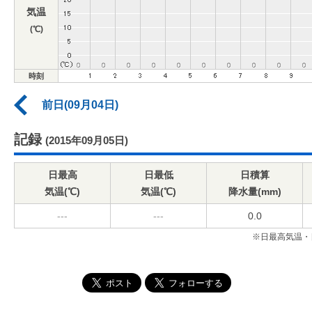
気温
(℃)
時刻
前日(09月04日)
記録
(2015年09月05日)
日最高
日最低
日積算
気温(℃)
気温(℃)
降水量(mm)
---
---
0.0
※日最高気温・