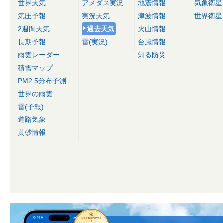
世界天気
アメダス実況
地震情報
気象衛星
気圧予報
実況天気
津波情報
世界衛星
2週間天気
過去天気
火山情報
長期予報
雷(実況)
台風情報
雨雲レーダー
知る防災
積雪マップ
PM2.5分布予測
世界の雨雲
雷(予報)
道路気象
黄砂情報