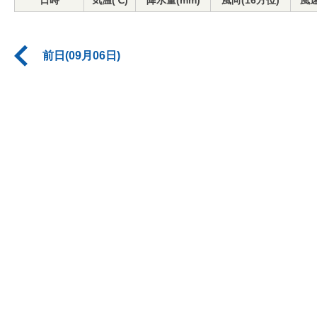
日時
気温(℃)
降水量(mm)
風向(16方位)
風速
前日(09月06日)