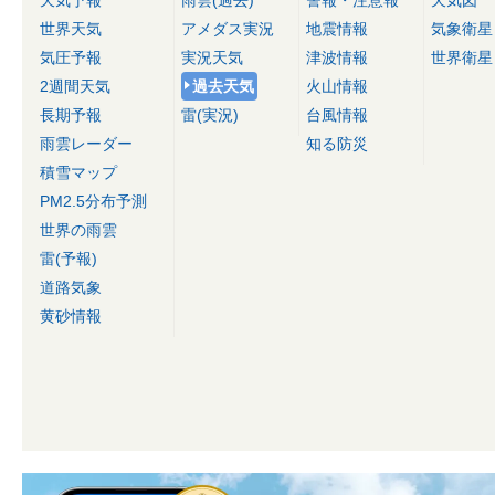
天気予報
雨雲(過去)
警報・注意報
天気図
世界天気
アメダス実況
地震情報
気象衛星
気圧予報
実況天気
津波情報
世界衛星
2週間天気
過去天気
火山情報
長期予報
雷(実況)
台風情報
雨雲レーダー
知る防災
積雪マップ
PM2.5分布予測
世界の雨雲
雷(予報)
道路気象
黄砂情報