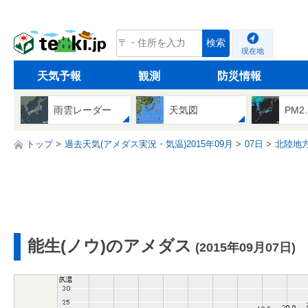
tenki.jp
検索
現在地
天気予報
観測
防災情報
雨雲レーダー
天気図
PM2
トップ
過去天気(アメダス実況・気温)2015年09月
07日
北陸地
能生(ノウ)のアメダス
(2015年09月07日)