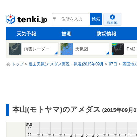
tenki.jp
検索
現在地
天気予報
観測
防災情報
雨雲レーダー
天気図
PM2
トップ
過去天気(アメダス実況・気温)2015年09月
07日
四国地
本山(モトヤマ)のアメダス
(2015年09月0