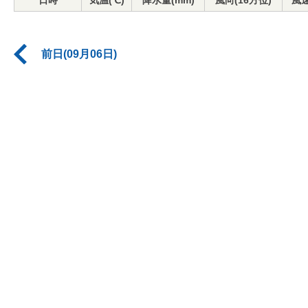
日時
気温(℃)
降水量(mm)
風向(16方位)
風速
前日(09月06日)