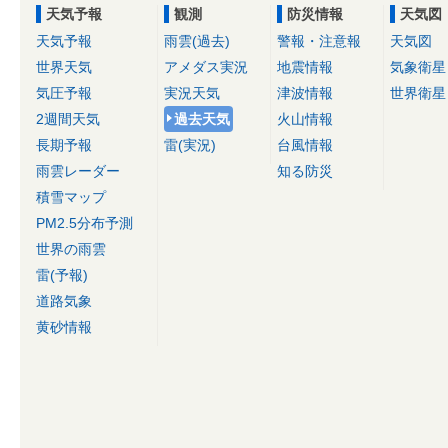
天気予報
観測
防災情報
天気図
天気予報
雨雲(過去)
警報・注意報
天気図
世界天気
アメダス実況
地震情報
気象衛星
気圧予報
実況天気
津波情報
世界衛星
2週間天気
過去天気
火山情報
長期予報
雷(実況)
台風情報
雨雲レーダー
知る防災
積雪マップ
PM2.5分布予測
世界の雨雲
雷(予報)
道路気象
黄砂情報