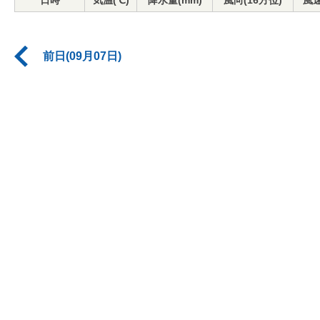
日時
気温(℃)
降水量(mm)
風向(16方位)
風速
前日(09月07日)