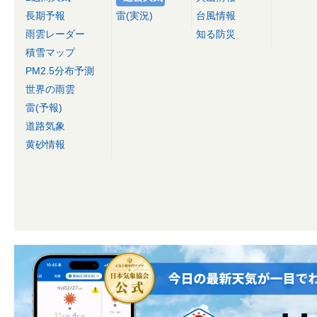
長期予報
雷(実況)
台風情報
雨雲レーダー
知る防災
積雪マップ
PM2.5分布予測
世界の雨雲
雷(予報)
道路気象
黄砂情報