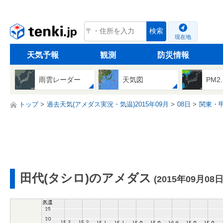
tenki.jp
検索
現在地
天気予報
観測
防災情報
雨雲レーダー
天気図
PM2
トップ
過去天気(アメダス実況・気温)2015年09月
08日
関東・
田代(タシロ)のアメダス
(2015年09月08日