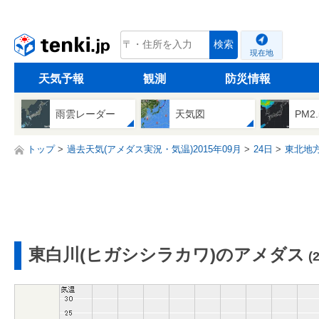
tenki.jp
検索
現在地
天気予報
観測
防災情報
雨雲レーダー
天気図
PM2
トップ
過去天気(アメダス実況・気温)2015年09月
24日
東北地
東白川(ヒガシシラカワ)のアメダス
(