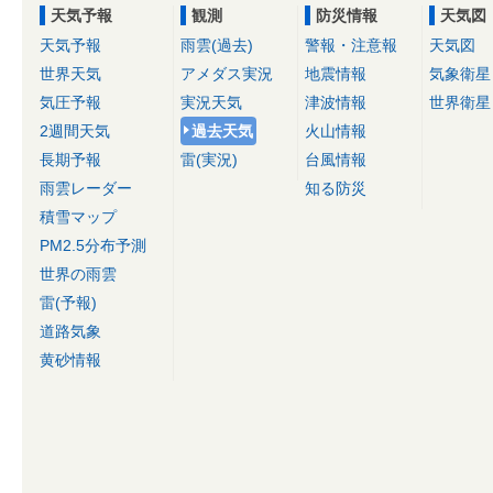
天気予報
観測
防災情報
天気図
天気予報
雨雲(過去)
警報・注意報
天気図
世界天気
アメダス実況
地震情報
気象衛星
気圧予報
実況天気
津波情報
世界衛星
2週間天気
過去天気
火山情報
長期予報
雷(実況)
台風情報
雨雲レーダー
知る防災
積雪マップ
PM2.5分布予測
世界の雨雲
雷(予報)
道路気象
黄砂情報