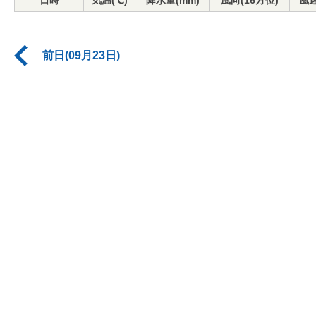
日時
気温(℃)
降水量(mm)
風向(16方位)
風速
前日(09月23日)