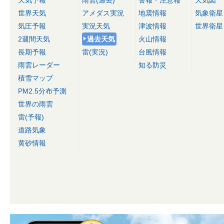
世界天気
アメダス実況
地震情報
気象衛星
気圧予報
実況天気
津波情報
世界衛星
2週間天気
過去天気
火山情報
長期予報
雷(実況)
台風情報
雨雲レーダー
知る防災
積雪マップ
PM2.5分布予測
世界の雨雲
雷(予報)
道路気象
黄砂情報