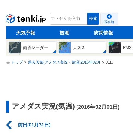
tenki.jp
検索
現在地
天気予報
観測
防災情報
雨雲レーダー
天気図
PM2
トップ
過去天気(アメダス実況・気温)2016年02月
01日
アメダス実況(気温)
(2016年02月01日)
前日(01月31日)