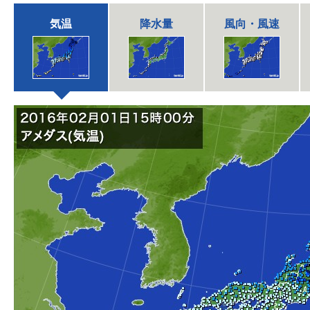
気温
降水量
風向・風速