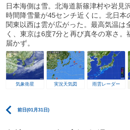
日本海側は雪。北海道新篠津村や岩見沢
時間降雪量が45センチ近くに。北日本
関東以西は雲が広がった。最高気温は
く、東京は6度7分と再び真冬の寒さ。
届かず。
気象衛星
実況天気図
雨雲レーダー
前日(01月31日)