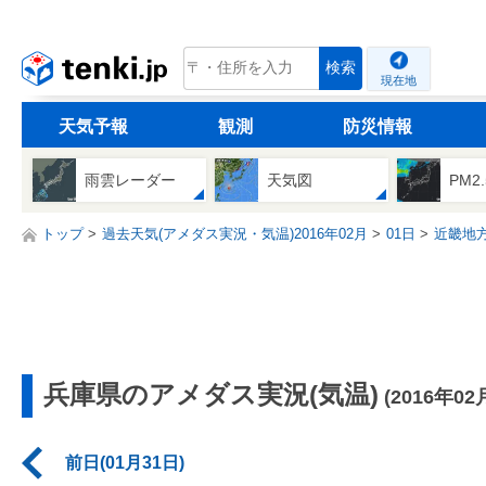
tenki.jp
検索
現在地
天気予報
観測
防災情報
雨雲レーダー
天気図
PM2
トップ
過去天気(アメダス実況・気温)2016年02月
01日
近畿地
兵庫県のアメダス実況(気温)
(2016年02
前日(01月31日)