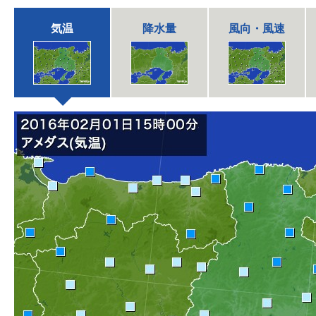
気温
降水量
風向・風速