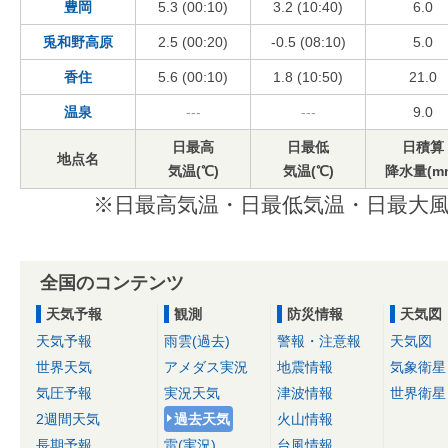
豊岡
5.3 (00:10)
3.2 (10:40)
6.0
兎和野高原
2.5 (00:20)
-0.5 (08:10)
5.0
香住
5.6 (00:10)
1.8 (10:50)
21.0
温泉
---
---
9.0
日最高
日最低
日積算
地点名
気温(℃)
気温(℃)
降水量(m
※日最高気温・日最低気温・日最大風
全国のコンテンツ
天気予報
観測
防災情報
天気図
天気予報
雨雲(過去)
警報・注意報
天気図
世界天気
アメダス実況
地震情報
気象衛星
気圧予報
実況天気
津波情報
世界衛星
2週間天気
過去天気
火山情報
長期予報
雷(実況)
台風情報