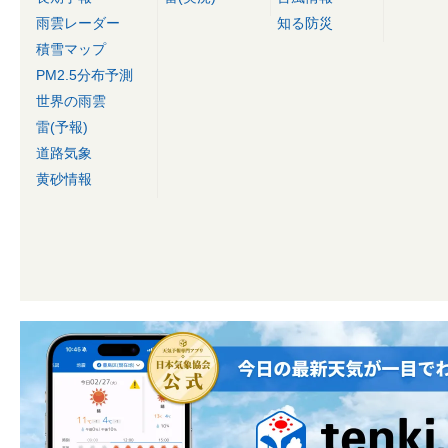
雨雲レーダー
知る防災
積雪マップ
PM2.5分布予測
世界の雨雲
雷(予報)
道路気象
黄砂情報