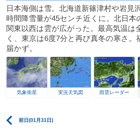
日本海側は雪。北海道新篠津村や岩見沢
時間降雪量が45センチ近くに。北日本
関東以西は雲が広がった。最高気温は
く、東京は6度7分と再び真冬の寒さ。
届かず。
気象衛星
実況天気図
雨雲レーダー
前日(01月31日)