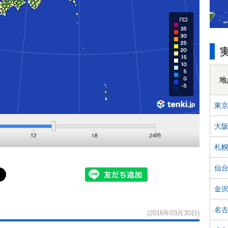
地
東
大
札
仙
金
名
(2016年03月30日)