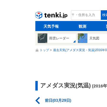
tenki.jp
検
天気予報
観測
雨雲レーダー
天気図
トップ
過去天気(アメダス実況・気温)2016年0
アメダス実況(気温)
(2016
前日(03月29日)