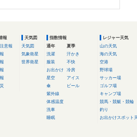
情報
天気図
指数情報
レジャー天気
注意報
天気図
通年
夏季
山の天気
報
気象衛星
洗濯
汗かき
海の天気
報
世界衛星
服装
不快
空港
報
お出かけ
冷房
野球場
報
星空
アイス
サッカー場
災
傘
ビール
ゴルフ場
紫外線
キャンプ場
体感温度
競馬・競艇・競輪
洗車
釣り
睡眠
お出かけスポット