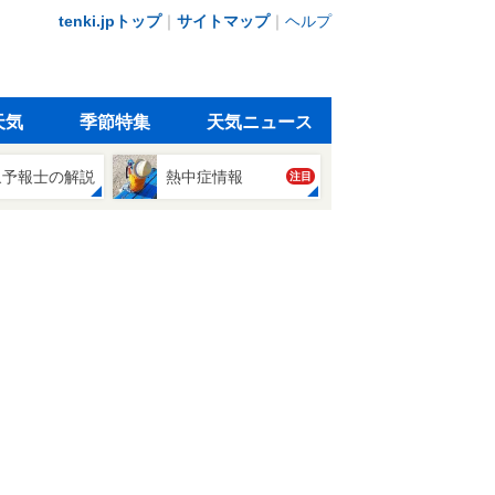
tenki.jpトップ
｜
サイトマップ
｜
ヘルプ
天気
季節特集
天気ニュース
象予報士の解説
熱中症情報
注目