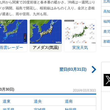
広
九州から関東で20度前後と春本番の暖かさ。沖縄は一週間ぶり
ノが満開。福島で開花し、桜前線はみちのく入り。金沢と彦根
高
が通過し、雨や雷雨。九州も雨。
福
鹿
那
雨雲レーダー
アメダス(気温)
実況天気
翌日(03月31日)
03月30日)
2016年03月30日
道東
道央
道南
岩手県
宮城県
秋田県