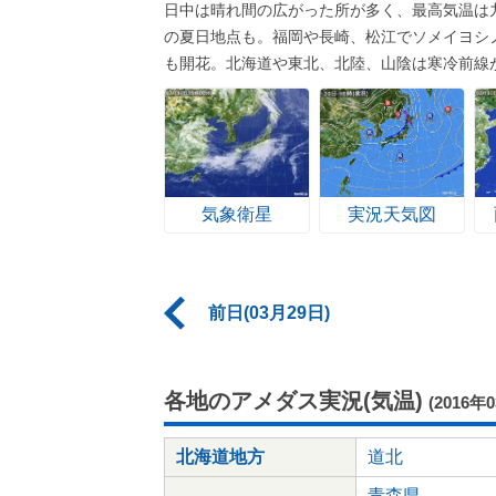
日中は晴れ間の広がった所が多く、最高気温は
の夏日地点も。福岡や長崎、松江でソメイヨシ
も開花。北海道や東北、北陸、山陰は寒冷前線
気象衛星
実況天気図
前日(03月29日)
各地のアメダス実況(気温)
(2016年
北海道地方
道北
青森県