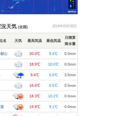
実況天気
2016年03月30日
(全国)
日積算
点名
天気
最高気温
最低気温
降水量
京都心
20.0℃
9.4℃
0.0
mm
阪
18.9℃
10.0℃
0.0
mm
幌
9.4℃
6.0℃
3.5
mm
台
16.6℃
6.5℃
0.5
mm
沢
18.3℃
10.2℃
0.0
mm
古屋
19.8℃
9.1℃
0.0
mm