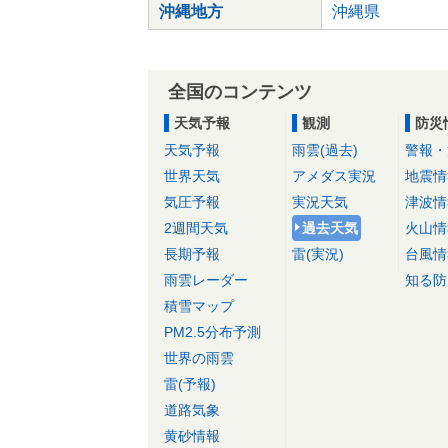
沖縄地方
沖縄県
全国のコンテンツ
天気予報
観測
防災
天気予報
雨雲(過去)
警報・
世界天気
アメダス実況
地震情
気圧予報
実況天気
津波情
2週間天気
過去天気
火山情
長期予報
雷(実況)
台風情
雨雲レーダー
知る防
積雪マップ
PM2.5分布予測
世界の雨雲
雷(予報)
道路気象
黄砂情報