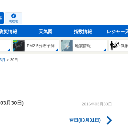
索
現在地
防災情報
天気図
指数情報
レジャー
PM2.5分布予測
地震情報
気
3月
30日
年03月30日)
2016年03月30日
翌日(03月31日)