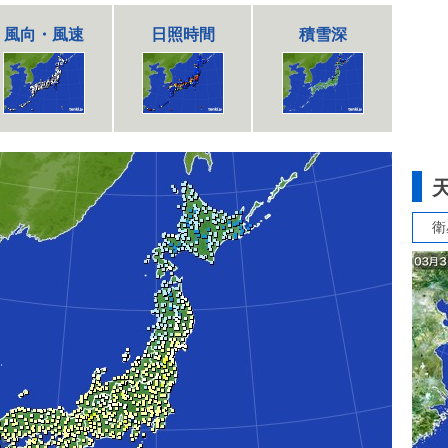
風向・風速
日照時間
積雪深
衛