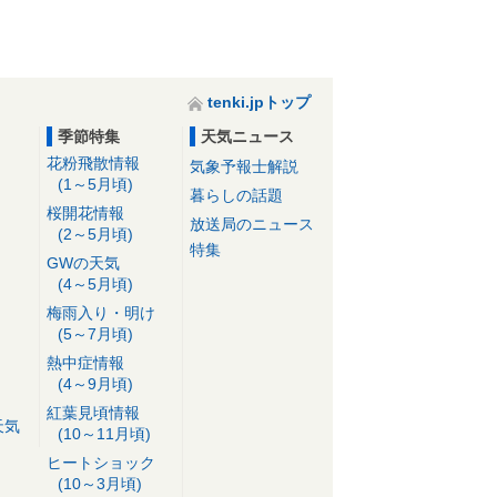
tenki.jpトップ
季節特集
天気ニュース
花粉飛散情報
気象予報士解説
(1～5月頃)
暮らしの話題
桜開花情報
放送局のニュース
(2～5月頃)
特集
GWの天気
(4～5月頃)
梅雨入り・明け
(5～7月頃)
熱中症情報
(4～9月頃)
紅葉見頃情報
天気
(10～11月頃)
ヒートショック
(10～3月頃)