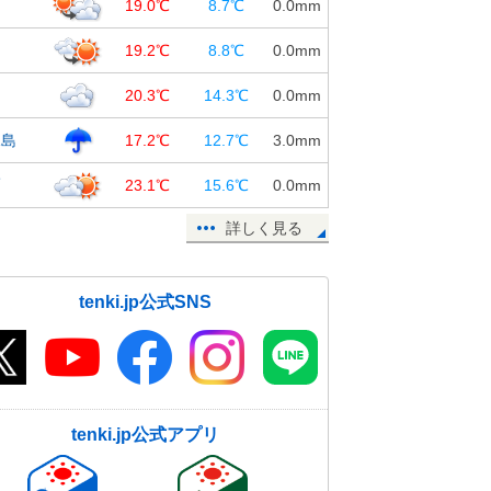
島
19.0℃
8.7℃
0.0
mm
知
19.2℃
8.8℃
0.0
mm
岡
20.3℃
14.3℃
0.0
mm
児島
17.2℃
12.7℃
3.0
mm
覇
23.1℃
15.6℃
0.0
mm
詳しく見る
tenki.jp公式SNS
tenki.jp公式アプリ