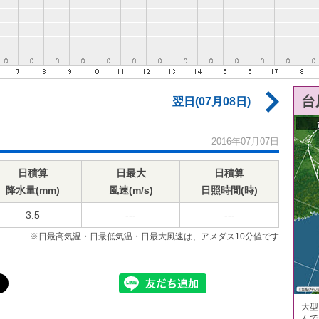
台
翌日(07月08日)
2016年07月07日
日積算
日最大
日積算
降水量(mm)
風速(m/s)
日照時間(時)
3.5
---
---
※日最高気温・日最低気温・日最大風速は、アメダス10分値です
大型
んで