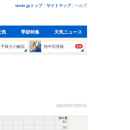
tenki.jpトップ
｜
サイトマップ
｜
ヘルプ
天気
季節特集
天気ニュース
象予報士の解説
熱中症情報
注目
2016年07月07日