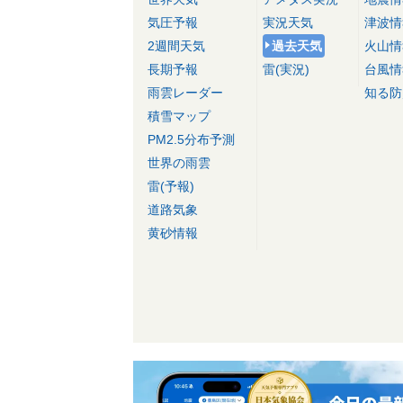
気圧予報
実況天気
津波情
2週間天気
過去天気
火山情
長期予報
雷(実況)
台風情
雨雲レーダー
知る防
積雪マップ
PM2.5分布予測
世界の雨雲
雷(予報)
道路気象
黄砂情報