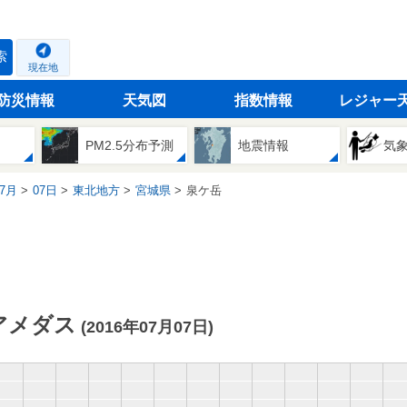
索
現在地
防災情報
天気図
指数情報
レジャー
PM2.5分布予測
地震情報
気
7月
07日
東北地方
宮城県
泉ケ岳
アメダス
(2016年07月07日)