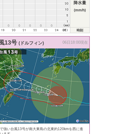
降水量
(mm/h)
時刻
風13号
(ドルフィン)
06日18:00現在
で強い台風13号が南大東島の北東約120kmを西に進
います