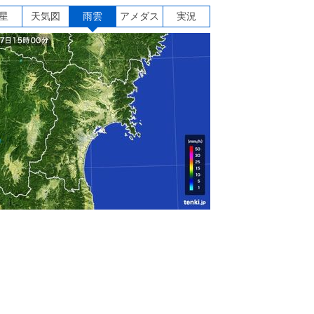
星
天気図
雨雲
アメダス
実況