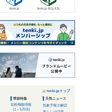
tenki.jp
tenki.jp 登山天気
tenki.jpトップ
季節特集
天気ニュース
花粉飛散情報
気象予報士解説
(1～5月頃)
暮らしの話題