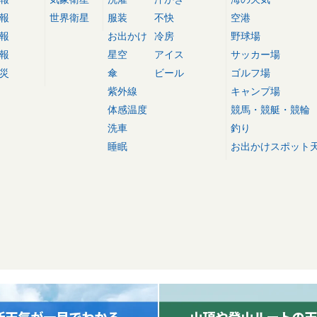
報
世界衛星
服装
不快
空港
報
お出かけ
冷房
野球場
報
星空
アイス
サッカー場
災
傘
ビール
ゴルフ場
紫外線
キャンプ場
体感温度
競馬・競艇・競輪
洗車
釣り
睡眠
お出かけスポット