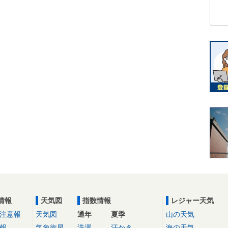
情報
天気図
指数情報
レジャー天気
注意報
天気図
通年
夏季
山の天気
報
気象衛星
洗濯
汗かき
海の天気