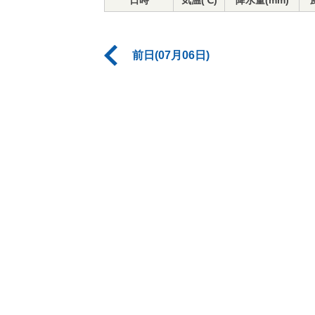
日時
気温(℃)
降水量(mm)
前日(07月06日)