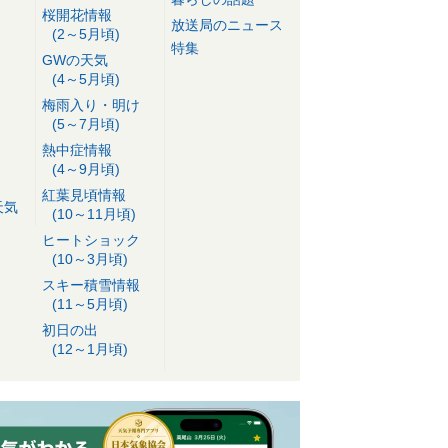
桜開花情報
放送局のニュース
(2～5月頃)
特集
GWの天気
(4～5月頃)
梅雨入り・明け
(5～7月頃)
熱中症情報
(4～9月頃)
紅葉見頃情報
天気
(10～11月頃)
ヒートショック
(10～3月頃)
スキー積雪情報
(11～5月頃)
初日の出
(12～1月頃)