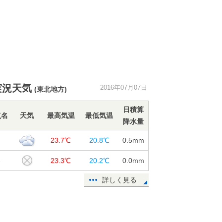
実況天気
2016年07月07日
(東北地方)
日積算
点名
天気
最高気温
最低気温
降水量
台
23.7℃
20.8℃
0.5
mm
巻
23.3℃
20.2℃
0.0
mm
詳しく見る