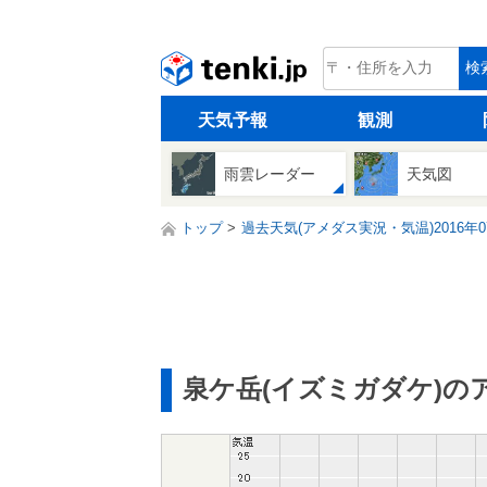
tenki.jp
検
天気予報
観測
雨雲レーダー
天気図
トップ
過去天気(アメダス実況・気温)2016年0
泉ケ岳(イズミガダケ)の