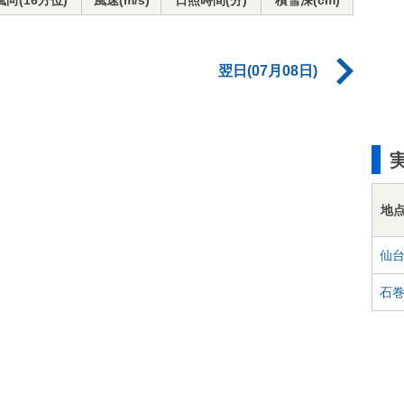
風向(16方位)
風速(m/s)
日照時間(分)
積雪深(cm)
翌日(07月08日)
地
仙
石