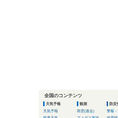
全国のコンテンツ
天気予報
観測
防災
天気予報
雨雲(過去)
警報・
世界天気
アメダス実況
地震情