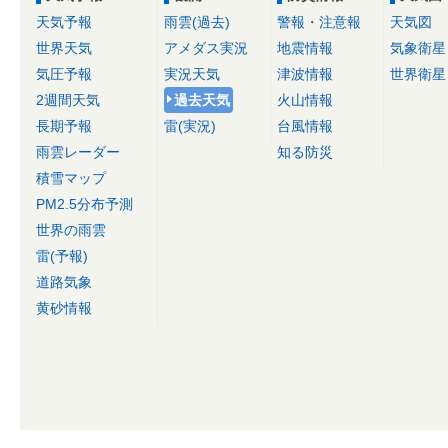
天気予報
雨雲(過去)
警報・注意報
天気図
世界天気
アメダス実況
地震情報
気象衛星
気圧予報
実況天気
津波情報
世界衛星
2週間天気
過去天気
火山情報
長期予報
雷(実況)
台風情報
雨雲レーダー
知る防災
積雪マップ
PM2.5分布予測
世界の雨雲
雷(予報)
道路気象
黄砂情報