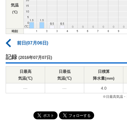
気温
(℃)
時刻
前日(07月06日)
記録
(2016年07月07日)
日最高
日最低
日積算
気温(℃)
気温(℃)
降水量(mm)
---
---
4.0
※日最高気温・