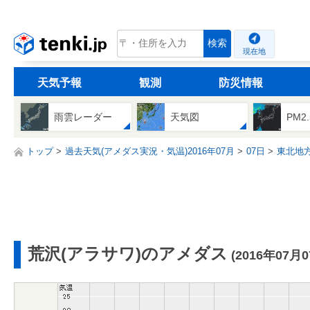
tenki.jp
検索
現在地
天気予報
観測
防災情報
雨雲レーダー
天気図
PM2
トップ
過去天気(アメダス実況・気温)2016年07月
07日
東北地
荒沢(アラサワ)のアメダス
(2016年07月0