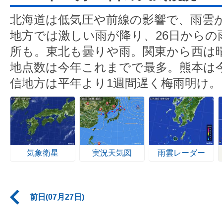
北海道は低気圧や前線の影響で、雨雲
地方では激しい雨が降り、26日からの
所も。東北も曇りや雨。関東から西は
地点数は今年これまでで最多。熊本は
信地方は平年より1週間遅く梅雨明け。
気象衛星
実況天気図
雨雲レーダー
前日(07月27日)