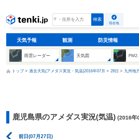
tenki.jp
検索
現在地
天気予報
観測
防災情報
雨雲レーダー
天気図
PM2
トップ
過去天気(アメダス実況・気温)2016年07月
28日
九州地
鹿児島県のアメダス実況(気温)
(2016年
前日(07月27日)