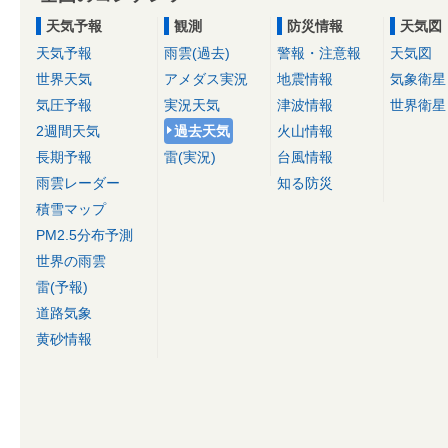
天気予報
観測
防災情報
天気図
天気予報
雨雲(過去)
警報・注意報
天気図
世界天気
アメダス実況
地震情報
気象衛星
気圧予報
実況天気
津波情報
世界衛星
2週間天気
過去天気
火山情報
長期予報
雷(実況)
台風情報
雨雲レーダー
知る防災
積雪マップ
PM2.5分布予測
世界の雨雲
雷(予報)
道路気象
黄砂情報