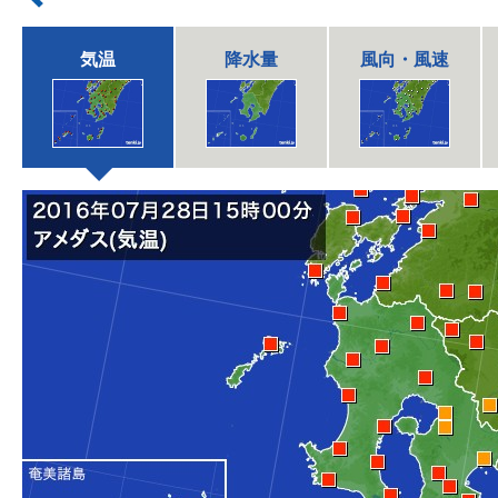
気温
降水量
風向・風速