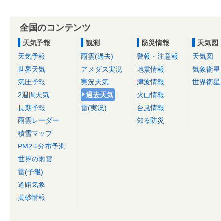
全国のコンテンツ
天気予報
観測
防災情報
天気図
天気予報
雨雲(過去)
警報・注意報
天気図
世界天気
アメダス実況
地震情報
気象衛星
気圧予報
実況天気
津波情報
世界衛星
2週間天気
過去天気
火山情報
長期予報
雷(実況)
台風情報
雨雲レーダー
知る防災
積雪マップ
PM2.5分布予測
世界の雨雲
雷(予報)
道路気象
黄砂情報