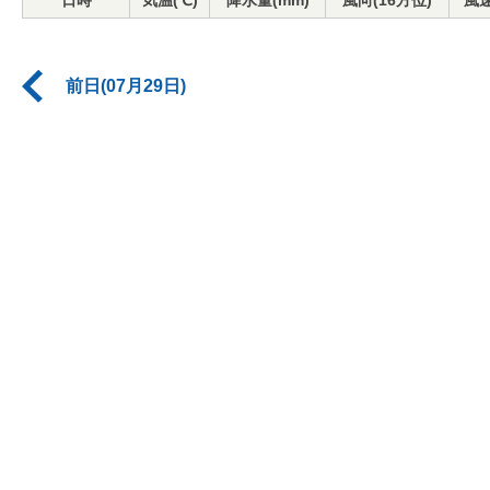
日時
気温(℃)
降水量(mm)
風向(16方位)
風速
前日(07月29日)