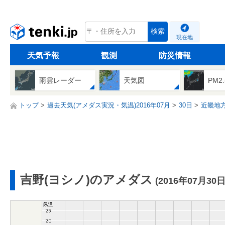
tenki.jp
検索
現在地
天気予報
観測
防災情報
雨雲レーダー
天気図
PM2
トップ
過去天気(アメダス実況・気温)2016年07月
30日
近畿地
吉野(ヨシノ)のアメダス
(2016年07月30日