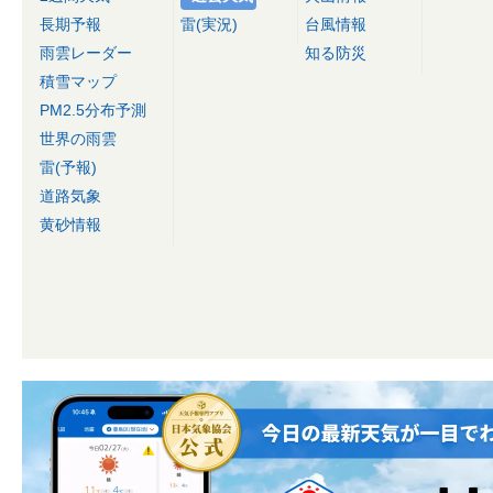
長期予報
雷(実況)
台風情報
雨雲レーダー
知る防災
積雪マップ
PM2.5分布予測
世界の雨雲
雷(予報)
道路気象
黄砂情報