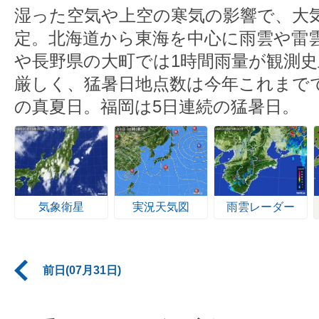
湿った空気や上空の寒気の影響で、大
定。北海道から東海を中心に雨雲や雷
や長野県の大町では1時間雨量が観測史
厳しく、猛暑日地点数は今年これまで
の真夏日。福岡は5日連続の猛暑日。
気象衛星
実況天気図
雨雲レーダー
前日(07月31日)