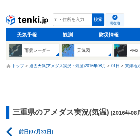
tenki.jp
検索
現在地
天気予報
観測
防災情報
雨雲レーダー
天気図
PM2
トップ
過去天気(アメダス実況・気温)2016年08月
01日
東海地
三重県のアメダス実況(気温)
(2016年08
前日(07月31日)