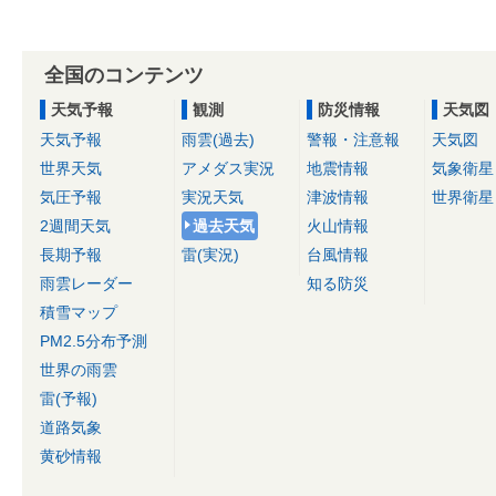
全国のコンテンツ
天気予報
観測
防災情報
天気図
天気予報
雨雲(過去)
警報・注意報
天気図
世界天気
アメダス実況
地震情報
気象衛星
気圧予報
実況天気
津波情報
世界衛星
2週間天気
過去天気
火山情報
長期予報
雷(実況)
台風情報
雨雲レーダー
知る防災
積雪マップ
PM2.5分布予測
世界の雨雲
雷(予報)
道路気象
黄砂情報