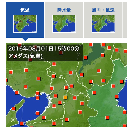
気温
降水量
風向・風速