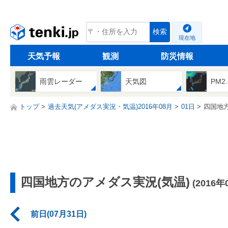
tenki.jp
検索
現在地
天気予報
観測
防災情報
雨雲レーダー
天気図
PM2
トップ
過去天気(アメダス実況・気温)2016年08月
01日
四国地
四国地方のアメダス実況(気温)
(2016年
前日(07月31日)