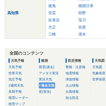
後免
南国日章
高知県
安芸
田野
佐喜浜
窪川
大正
佐賀
三崎
清水
全国のコンテンツ
天気予報
観測
防災情報
天気図
天気予報
雨雲(過去)
警報・注意報
天気図
世界天気
アメダス実況
地震情報
気象衛星
気圧予報
実況天気
津波情報
世界衛星
2週間天気
過去天気
火山情報
長期予報
雷(実況)
台風情報
雨雲レーダー
知る防災
積雪マップ