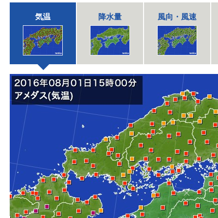
気温
降水量
風向・風速