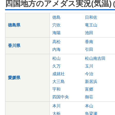
四国地方のアメダス実況(気温)
徳島
日和佐
徳島県
穴吹
竜王山
海陽
池田
高松
香南
香川県
内海
引田
松山
松山南吉田
久万
玉川
成就社
今治
愛媛県
大三島
新居浜
宇和
富郷
四国中央
御荘
本川
本山
大栃
魚梁瀬