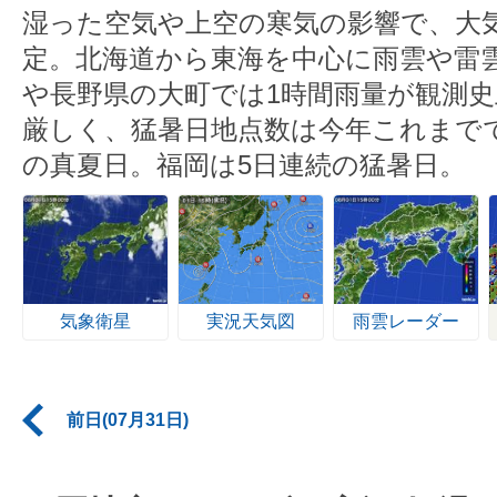
湿った空気や上空の寒気の影響で、大
定。北海道から東海を中心に雨雲や雷
や長野県の大町では1時間雨量が観測史
厳しく、猛暑日地点数は今年これまで
の真夏日。福岡は5日連続の猛暑日。
気象衛星
実況天気図
雨雲レーダー
前日(07月31日)