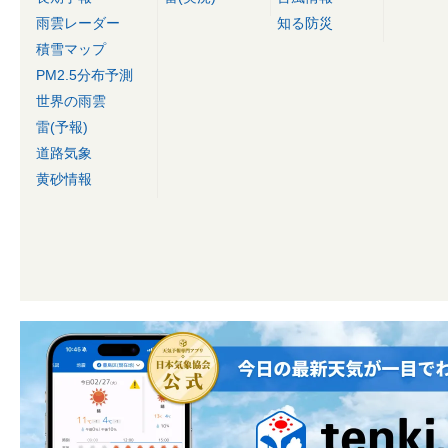
雨雲レーダー
知る防災
積雪マップ
PM2.5分布予測
世界の雨雲
雷(予報)
道路気象
黄砂情報