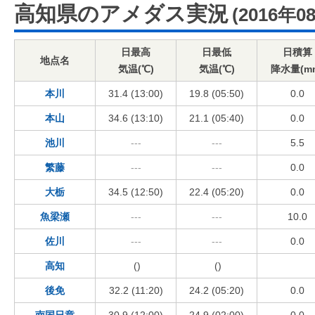
高知県のアメダス実況
(2016年0
日最高
日最低
日積算
地点名
気温(℃)
気温(℃)
降水量(m
本川
31.4 (13:00)
19.8 (05:50)
0.0
本山
34.6 (13:10)
21.1 (05:40)
0.0
池川
---
---
5.5
繁藤
---
---
0.0
大栃
34.5 (12:50)
22.4 (05:20)
0.0
魚梁瀬
---
---
10.0
佐川
---
---
0.0
高知
()
()
後免
32.2 (11:20)
24.2 (05:20)
0.0
南国日章
30.9 (12:00)
24.9 (02:00)
0.0