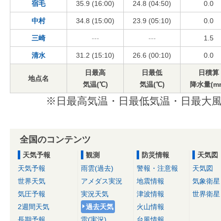
宿毛
35.9 (16:00)
24.8 (04:50)
0.0
中村
34.8 (15:00)
23.9 (05:10)
0.0
三崎
---
---
1.5
清水
31.2 (15:10)
26.6 (00:10)
0.0
日最高
日最低
日積算
地点名
気温(℃)
気温(℃)
降水量(m
※日最高気温・日最低気温・日最大風
全国のコンテンツ
天気予報
観測
防災情報
天気図
天気予報
雨雲(過去)
警報・注意報
天気図
世界天気
アメダス実況
地震情報
気象衛星
気圧予報
実況天気
津波情報
世界衛星
2週間天気
過去天気
火山情報
長期予報
雷(実況)
台風情報