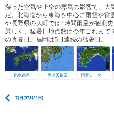
湿った空気や上空の寒気の影響で、大
定。北海道から東海を中心に雨雲や雷
や長野県の大町では1時間雨量が観測史
厳しく、猛暑日地点数は今年これまで
の真夏日。福岡は5日連続の猛暑日。
気象衛星
実況天気図
雨雲レーダー
前日(07月31日)