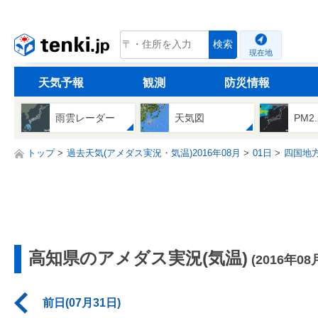
tenki.jp
検索
現在地
天気予報
観測
防災情報
雨雲レーダー
天気図
PM2
トップ
過去天気(アメダス実況・気温)2016年08月
01日
四国地
高知県のアメダス実況(気温)
(2016年08
前日(07月31日)