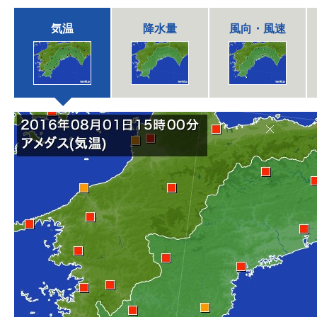
気温
降水量
風向・風速