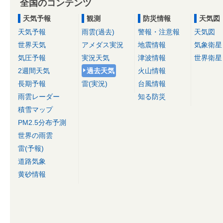
全国のコンテンツ
天気予報
観測
防災情報
天気図
天気予報
雨雲(過去)
警報・注意報
天気図
世界天気
アメダス実況
地震情報
気象衛星
気圧予報
実況天気
津波情報
世界衛星
2週間天気
過去天気
火山情報
長期予報
雷(実況)
台風情報
雨雲レーダー
知る防災
積雪マップ
PM2.5分布予測
世界の雨雲
雷(予報)
道路気象
黄砂情報