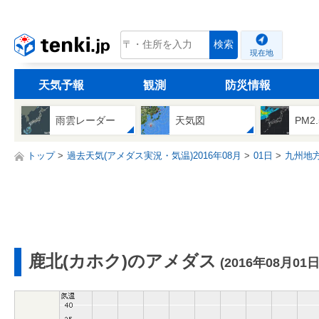
tenki.jp
検索
現在地
天気予報
観測
防災情報
雨雲レーダー
天気図
PM2
トップ
過去天気(アメダス実況・気温)2016年08月
01日
九州地
鹿北(カホク)のアメダス
(2016年08月01日