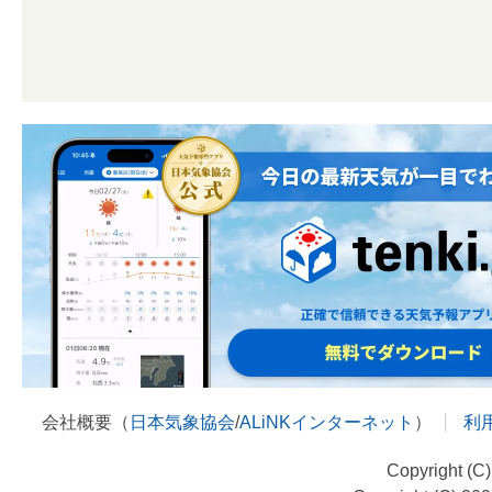
会社概要（
日本気象協会
/
ALiNKインターネット
）
利
Copyright (C