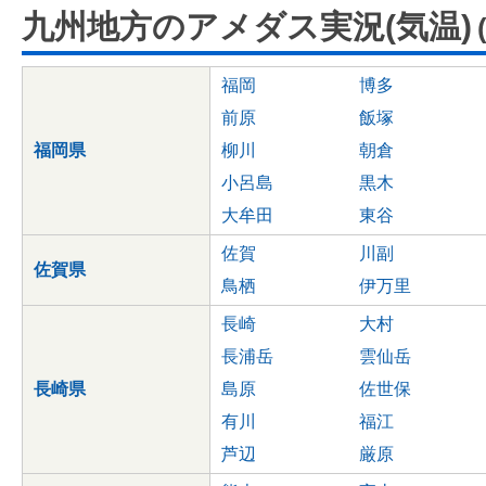
九州地方のアメダス実況(気温)
福岡
博多
前原
飯塚
福岡県
柳川
朝倉
小呂島
黒木
大牟田
東谷
佐賀
川副
佐賀県
鳥栖
伊万里
長崎
大村
長浦岳
雲仙岳
長崎県
島原
佐世保
有川
福江
芦辺
厳原