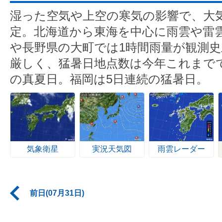
湿った空気や上空の寒気の影響で、大
定。北海道から東海を中心に雨雲や雷
や長野県の大町では1時間雨量が観測史
厳しく、猛暑日地点数は今年これまで
の真夏日。福岡は5日連続の猛暑日。
気象衛星
実況天気図
雨雲レーダー
前日(07月31日)