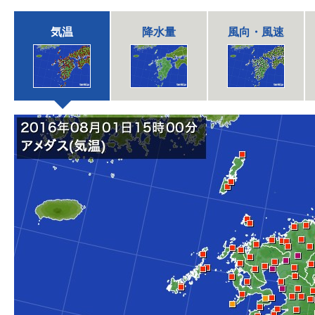
気温
降水量
風向・風速