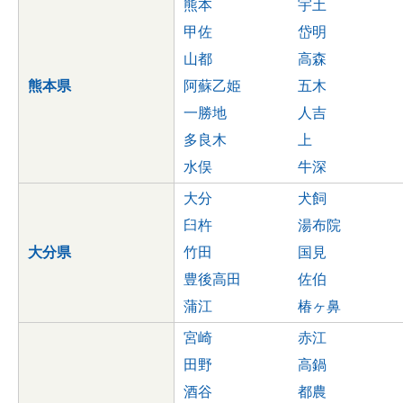
熊本
宇土
甲佐
岱明
山都
高森
熊本県
阿蘇乙姫
五木
一勝地
人吉
多良木
上
水俣
牛深
大分
犬飼
臼杵
湯布院
大分県
竹田
国見
豊後高田
佐伯
蒲江
椿ヶ鼻
宮崎
赤江
田野
高鍋
酒谷
都農