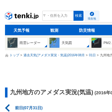
tenki.jp
検索
現在地
天気予報
観測
防災情報
雨雲レーダー
天気図
PM2
トップ
過去天気(アメダス実況・気温)2016年08月
01日
九州地
九州地方のアメダス実況(気温)
(2016年
前日(07月31日)