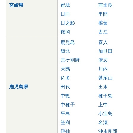
宮崎県
都城
西米良
日向
串間
日之影
椎葉
鞍岡
古江
鹿児島
喜入
輝北
加世田
吉ケ別府
溝辺
大隅
川内
佐多
紫尾山
鹿児島県
田代
出水
中甑
種子島
中種子
上中
平島
小宝島
笠利
名瀬
伊仙
沖永良部