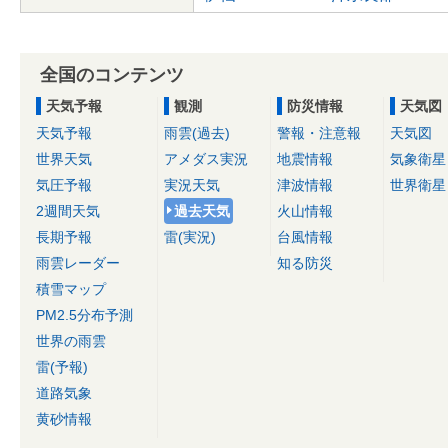
全国のコンテンツ
天気予報
観測
防災情報
天気図
天気予報
雨雲(過去)
警報・注意報
天気図
世界天気
アメダス実況
地震情報
気象衛星
気圧予報
実況天気
津波情報
世界衛星
2週間天気
過去天気
火山情報
長期予報
雷(実況)
台風情報
雨雲レーダー
知る防災
積雪マップ
PM2.5分布予測
世界の雨雲
雷(予報)
道路気象
黄砂情報