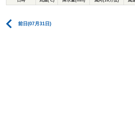
日時
気温(℃)
降水量(mm)
風向(16方位)
風速
前日(07月31日)