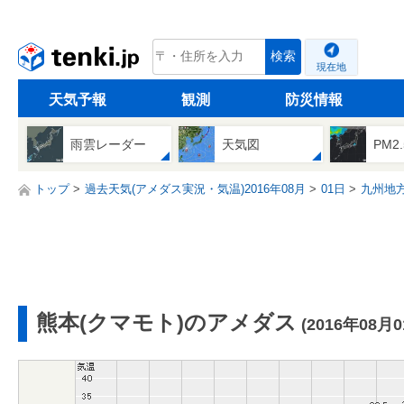
tenki.jp
検索
現在地
天気予報
観測
防災情報
雨雲レーダー
天気図
PM2
トップ
過去天気(アメダス実況・気温)2016年08月
01日
九州地
熊本(クマモト)のアメダス
(2016年08月0