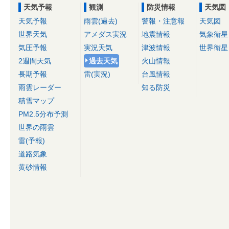
天気予報
観測
防災情報
天気図
天気予報
雨雲(過去)
警報・注意報
天気図
世界天気
アメダス実況
地震情報
気象衛星
気圧予報
実況天気
津波情報
世界衛星
2週間天気
過去天気
火山情報
長期予報
雷(実況)
台風情報
雨雲レーダー
知る防災
積雪マップ
PM2.5分布予測
世界の雨雲
雷(予報)
道路気象
黄砂情報