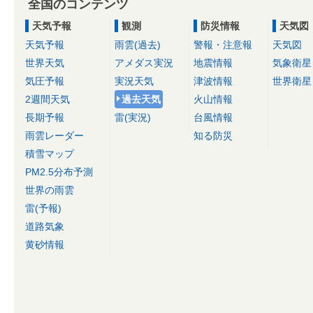
全国のコンテンツ
天気予報
観測
防災情報
天気図
天気予報
雨雲(過去)
警報・注意報
天気図
世界天気
アメダス実況
地震情報
気象衛星
気圧予報
実況天気
津波情報
世界衛星
2週間天気
過去天気
火山情報
長期予報
雷(実況)
台風情報
雨雲レーダー
知る防災
積雪マップ
PM2.5分布予測
世界の雨雲
雷(予報)
道路気象
黄砂情報