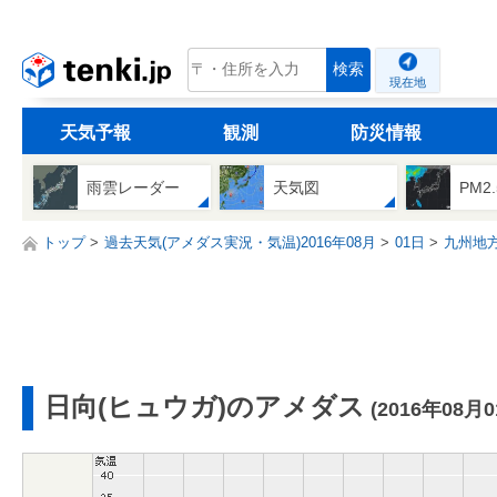
tenki.jp
検索
現在地
天気予報
観測
防災情報
雨雲レーダー
天気図
PM2
トップ
過去天気(アメダス実況・気温)2016年08月
01日
九州地
日向(ヒュウガ)のアメダス
(2016年08月0