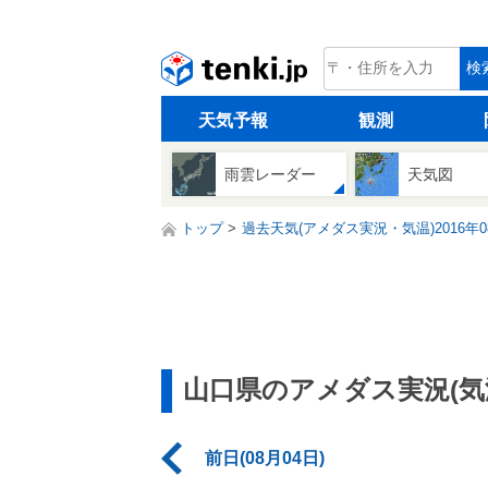
tenki.jp
検
天気予報
観測
雨雲レーダー
天気図
トップ
過去天気(アメダス実況・気温)2016年0
山口県のアメダス実況(気
前日(08月04日)