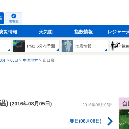
索
現在地
防災情報
天気図
指数情報
レジャー
PM2.5分布予測
地震情報
気
8月
05日
中国地方
山口県
温)
台
(2016年08月05日)
2016年08月05日
翌日(08月06日)