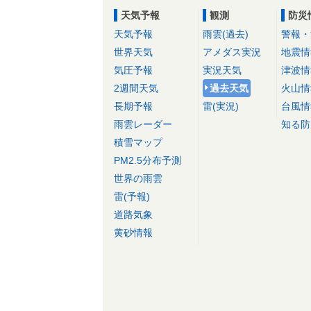
天気予報
観測
防災
天気予報
雨雲(過去)
警報・
世界天気
アメダス実況
地震情
気圧予報
実況天気
津波情
2週間天気
過去天気
火山情
長期予報
雷(実況)
台風情
雨雲レーダー
知る防
積雪マップ
PM2.5分布予測
世界の雨雲
雷(予報)
道路気象
黄砂情報