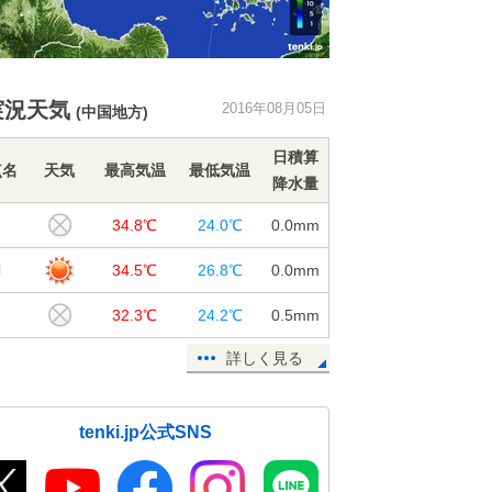
実況天気
2016年08月05日
(中国地方)
日積算
点名
天気
最高気温
最低気温
降水量
口
34.8℃
24.0℃
0.0
mm
関
34.5℃
26.8℃
0.0
mm
32.3℃
24.2℃
0.5
mm
詳しく見る
tenki.jp公式SNS