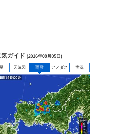
天気ガイド
(2016年08月05日)
星
天気図
雨雲
アメダス
実況