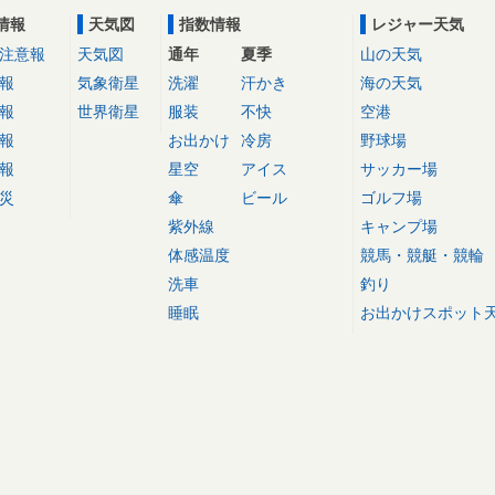
情報
天気図
指数情報
レジャー天気
注意報
天気図
通年
夏季
山の天気
報
気象衛星
洗濯
汗かき
海の天気
報
世界衛星
服装
不快
空港
報
お出かけ
冷房
野球場
報
星空
アイス
サッカー場
災
傘
ビール
ゴルフ場
紫外線
キャンプ場
体感温度
競馬・競艇・競輪
洗車
釣り
睡眠
お出かけスポット