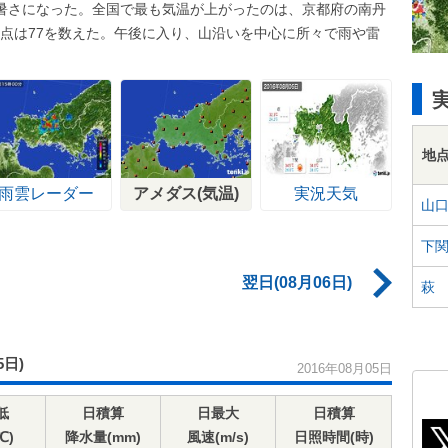
暑さになった。全国で最も気温が上がったのは、京都府の南丹
日地点は77を数えた。午後に入り、山沿いを中心に所々で雨や雷
地
雨雲レーダー
アメダス(気温)
実況天気
山
下
翌日(08月06日)
萩
5日)
2016年08月05日
低
日積算
日最大
日積算
℃)
降水量(mm)
風速(m/s)
日照時間(時)