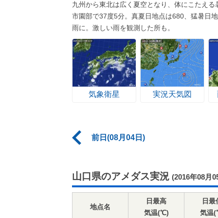
九州から東北は広く夏空となり、体にこたえる
市園部で37度5分。真夏日地点は680、猛暑
雨に。激しい雨を観測した所も。
気象衛星
実況天気図
前日(08月04日)
山口県のアメダス実況
(2016年08月0
日最高
日最
地点名
気温(℃)
気温(