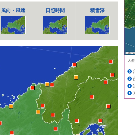
風向・風速
日照時間
積雪深
大型