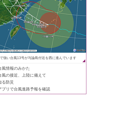
で強い台風13号が与論島付近を西に進んでいます
台風情報のみかた
台風の接近、上陸に備えて
知る防災
アプリで台風進路予報を確認