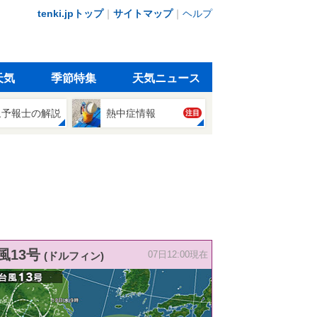
tenki.jpトップ
｜
サイトマップ
｜
ヘルプ
天気
季節特集
天気ニュース
象予報士の解説
熱中症情報
注目
風13号
(ドルフィン)
07日12:00現在