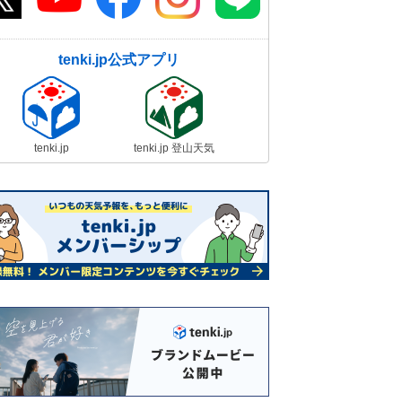
tenki.jp公式アプリ
tenki.jp
tenki.jp 登山天気