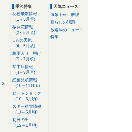
季節特集
天気ニュース
花粉飛散情報
気象予報士解説
(1～5月頃)
暮らしの話題
桜開花情報
放送局のニュース
(2～5月頃)
特集
GWの天気
(4～5月頃)
梅雨入り・明け
(5～7月頃)
熱中症情報
(4～9月頃)
紅葉見頃情報
天気
(10～11月頃)
ヒートショック
(10～3月頃)
スキー積雪情報
(11～5月頃)
初日の出
(12～1月頃)