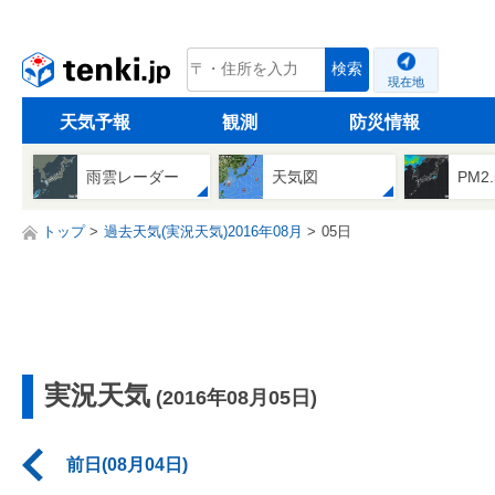
tenki.jp
検索
現在地
天気予報
観測
防災情報
雨雲レーダー
天気図
PM2
トップ
過去天気(実況天気)2016年08月
05日
実況天気
(2016年08月05日)
前日(08月04日)