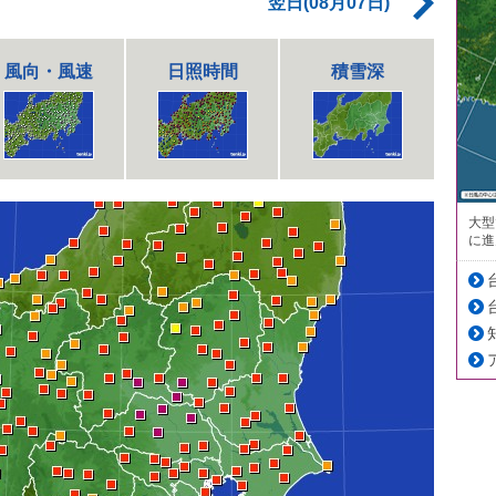
翌日(08月07日)
風向・風速
日照時間
積雪深
大型
に進