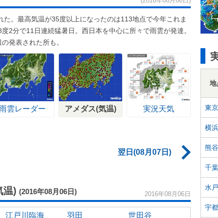
(2016年08月06日)
た。最高気温が35度以上になったのは113地点で今年これま
8度2分で11日連続猛暑日。西日本を中心に所々で雨雲が発達。
報の発表された所も。
地
東
雨雲レーダー
アメダス(気温)
実況天気
横
熊
翌日(08月07日)
千
水
温)
(2016年08月06日)
2016年08月06日
宇
江戸川臨海
羽田
世田谷