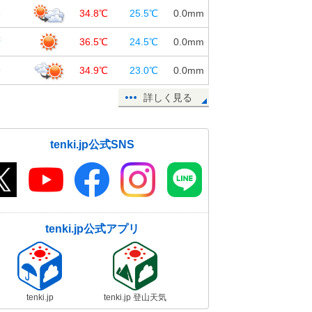
橋
34.8℃
25.5℃
0.0
mm
府
36.5℃
24.5℃
0.0
mm
野
34.9℃
23.0℃
0.0
mm
詳しく見る
tenki.jp公式SNS
tenki.jp公式アプリ
tenki.jp
tenki.jp 登山天気