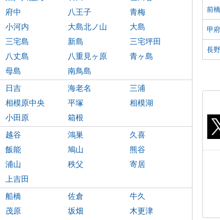
前
府中
八王子
青梅
小河内
大島北ノ山
大島
甲
三宅島
新島
三宅坪田
長
八丈島
八重見ヶ原
青ヶ島
母島
南鳥島
日吉
海老名
三浦
相模原中央
平塚
相模湖
小田原
箱根
越谷
鴻巣
久喜
飯能
鳩山
熊谷
浦山
秩父
寄居
上吉田
船橋
佐倉
牛久
茂原
坂畑
木更津