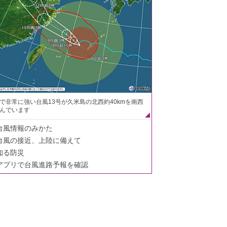
で非常に強い台風13号が久米島の北西約40kmを南西
んでいます
台風情報のみかた
台風の接近、上陸に備えて
知る防災
アプリで台風進路予報を確認