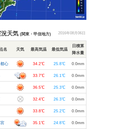
実況天気
2016年08月06日
(関東・甲信地方)
日積算
点名
天気
最高気温
最低気温
降水量
京都心
34.2℃
25.8℃
0.0
mm
浜
33.7℃
26.1℃
0.0
mm
谷
36.5℃
25.3℃
0.0
mm
葉
32.4℃
26.3℃
0.0
mm
戸
33.8℃
25.2℃
0.0
mm
都宮
35.1℃
24.8℃
0.0
mm