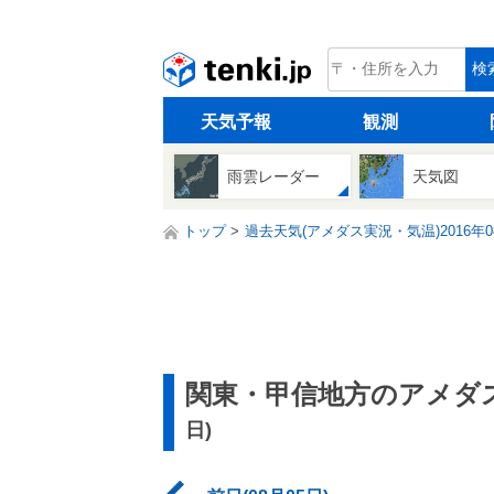
tenki.jp
検
天気予報
観測
雨雲レーダー
天気図
トップ
過去天気(アメダス実況・気温)2016年0
関東・甲信地方のアメダス
日)