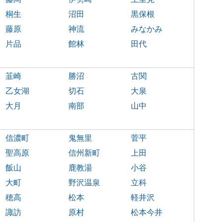
桐生
沼田
黒保根
藤原
神流
みなかみ
片品
館林
田代
韮崎
勝沼
古関
乙女湖
切石
大泉
大月
南部
山中
信濃町
鬼無里
菅平
聖高原
信州新町
上田
飯山
鹿教湯
小谷
大町
野沢温泉
立科
穂高
松本
軽井沢
諏訪
原村
松本今井