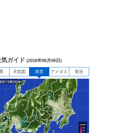
天気ガイド
(2016年08月06日)
星
天気図
雨雲
アメダス
実況