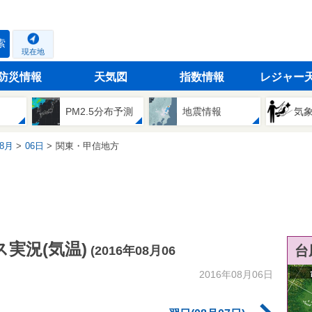
索
現在地
防災情報
天気図
指数情報
レジャー
PM2.5分布予測
地震情報
気
8月
06日
関東・甲信地方
実況(気温)
台
(2016年08月06
2016年08月06日