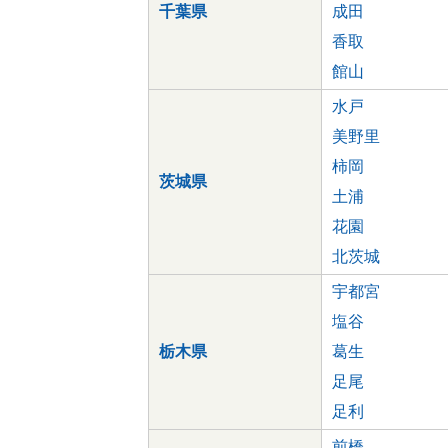
千葉県
成田
香取
館山
水戸
美野里
柿岡
茨城県
土浦
花園
北茨城
宇都宮
塩谷
栃木県
葛生
足尾
足利
前橋