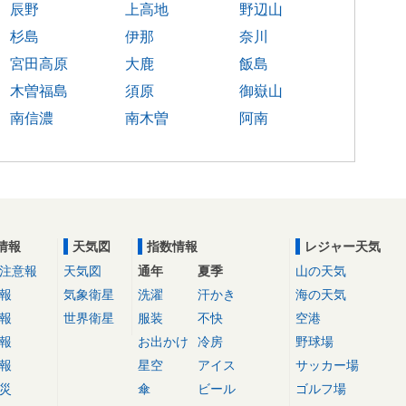
辰野
上高地
野辺山
杉島
伊那
奈川
宮田高原
大鹿
飯島
木曽福島
須原
御嶽山
南信濃
南木曽
阿南
情報
天気図
指数情報
レジャー天気
注意報
天気図
通年
夏季
山の天気
報
気象衛星
洗濯
汗かき
海の天気
報
世界衛星
服装
不快
空港
報
お出かけ
冷房
野球場
報
星空
アイス
サッカー場
災
傘
ビール
ゴルフ場