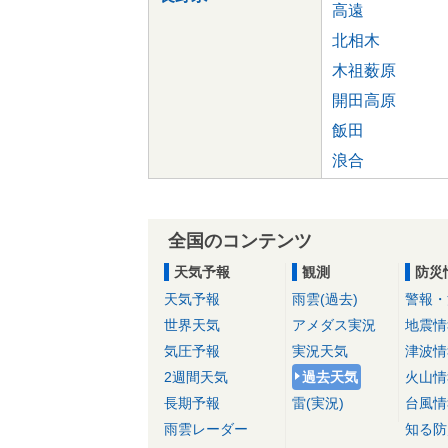
高遠
北相木
木祖薮原
開田高原
飯田
浪合
全国のコンテンツ
天気予報
観測
防災
天気予報
雨雲(過去)
警報・
世界天気
アメダス実況
地震情
気圧予報
実況天気
津波情
2週間天気
過去天気
火山情
長期予報
雷(実況)
台風情
雨雲レーダー
知る防