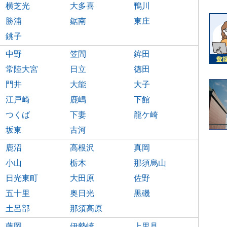
横芝光
大多喜
鴨川
勝浦
鋸南
東庄
銚子
中野
笠間
鉾田
常陸大宮
日立
徳田
門井
大能
大子
江戸崎
鹿嶋
下館
つくば
下妻
龍ケ崎
坂東
古河
鹿沼
高根沢
真岡
小山
栃木
那須烏山
日光東町
大田原
佐野
五十里
奥日光
黒磯
土呂部
那須高原
藤岡
伊勢崎
上里見