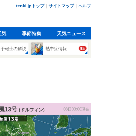
tenki.jpトップ
｜
サイトマップ
｜
ヘルプ
天気
季節特集
天気ニュース
象予報士の解説
熱中症情報
注目
風13号
(ドルフィン)
08日03:00現在