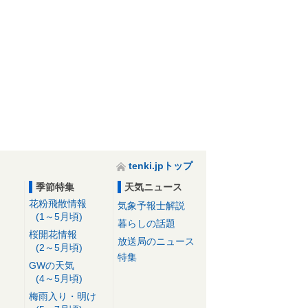
tenki.jpトップ
季節特集
天気ニュース
花粉飛散情報
気象予報士解説
(1～5月頃)
暮らしの話題
桜開花情報
放送局のニュース
(2～5月頃)
特集
GWの天気
(4～5月頃)
梅雨入り・明け