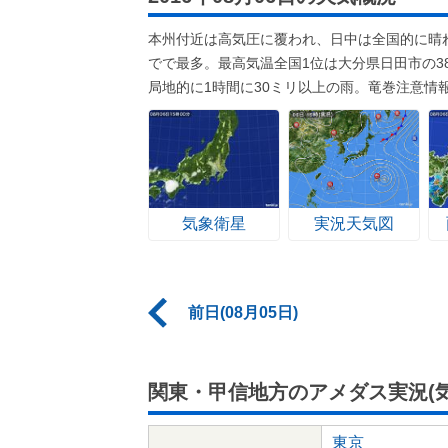
本州付近は高気圧に覆われ、日中は全国的に晴れ
でで最多。最高気温全国1位は大分県日田市の3
局地的に1時間に30ミリ以上の雨。竜巻注意情
気象衛星
実況天気図
前日(08月05日)
関東・甲信地方のアメダス実況(気
東京