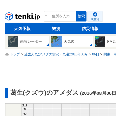
tenki.jp
検索
現在地
天気予報
観測
防災情報
雨雲レーダー
天気図
PM2
トップ
過去天気(アメダス実況・気温)2016年08月
06日
関東・
葛生(クズウ)のアメダス
(2016年08月06日