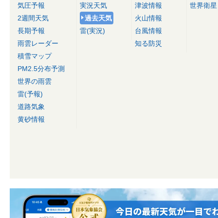
気圧予報
実況天気
津波情報
世界衛星
2週間天気
過去天気
火山情報
長期予報
雷(実況)
台風情報
雨雲レーダー
知る防災
積雪マップ
PM2.5分布予測
世界の雨雲
雷(予報)
道路気象
黄砂情報