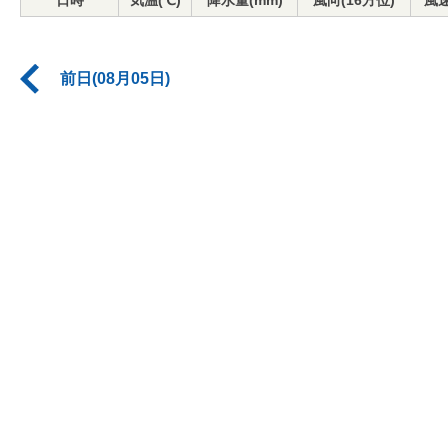
日時
気温(℃)
降水量(mm)
風向(16方位)
風速
前日(08月05日)