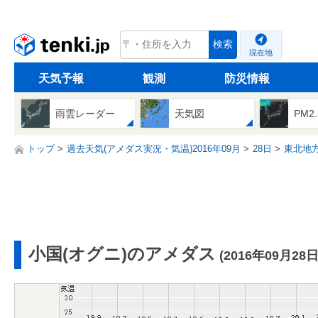
tenki.jp
検索
現在地
天気予報
観測
防災情報
雨雲レーダー
天気図
PM2
トップ
過去天気(アメダス実況・気温)2016年09月
28日
東北地
小国(オグニ)のアメダス
(2016年09月28日