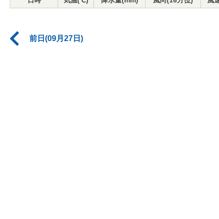
日時
気温(℃)
降水量(mm)
風向(16方位)
風速
前日(09月27日)