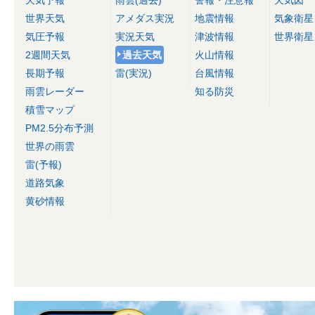
天気予報
雨雲(過去)
警報・注意報
天気図
世界天気
アメダス実況
地震情報
気象衛星
気圧予報
実況天気
津波情報
世界衛星
2週間天気
過去天気
火山情報
長期予報
雷(実況)
台風情報
雨雲レーダー
知る防災
積雪マップ
PM2.5分布予測
世界の雨雲
雷(予報)
道路気象
黄砂情報