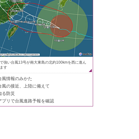
で強い台風13号が南大東島の北約100kmを西に進ん
ます
台風情報のみかた
台風の接近、上陸に備えて
知る防災
アプリで台風進路予報を確認