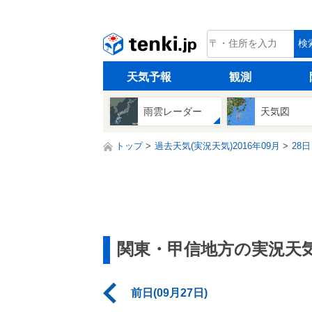
tenki.jp
検
天気予報
観測
雨雲レーダー
天気図
トップ
過去天気(実況天気)2016年09月
28日
関東・甲信地方の実況天
前日(09月27日)