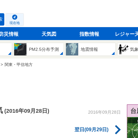
索
現在地
防災情報
天気図
指数情報
レジャー
PM2.5分布予測
地震情報
気
関東・甲信地方
気
台
(2016年09月28日)
2016年09月28日
翌日(09月29日)