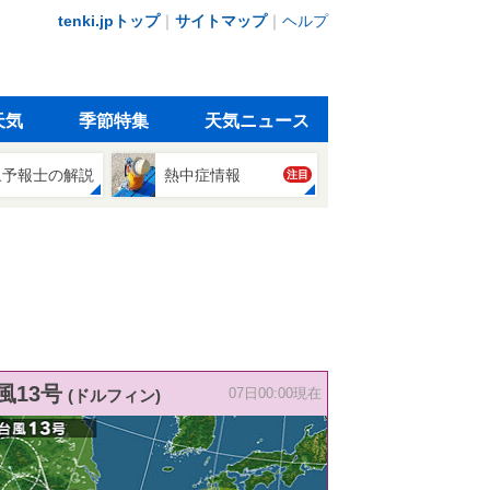
tenki.jpトップ
｜
サイトマップ
｜
ヘルプ
天気
季節特集
天気ニュース
象予報士の解説
熱中症情報
注目
風13号
(ドルフィン)
07日00:00現在