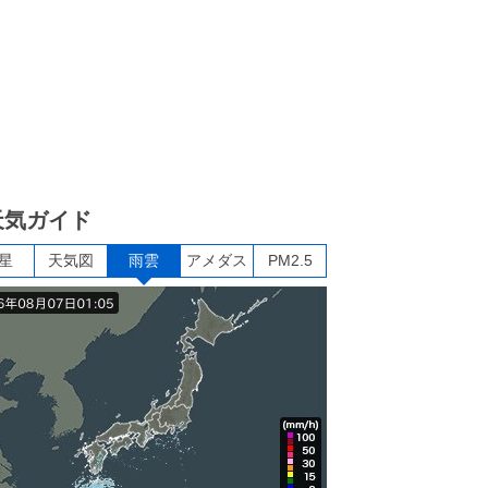
天気ガイド
星
天気図
雨雲
アメダス
PM2.5