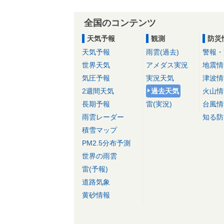
全国のコンテンツ
天気予報
観測
防災
天気予報
雨雲(過去)
警報・
世界天気
アメダス実況
地震情
気圧予報
実況天気
津波情
2週間天気
過去天気
火山情
長期予報
雷(実況)
台風情
雨雲レーダー
知る防
積雪マップ
PM2.5分布予測
世界の雨雲
雷(予報)
道路気象
黄砂情報