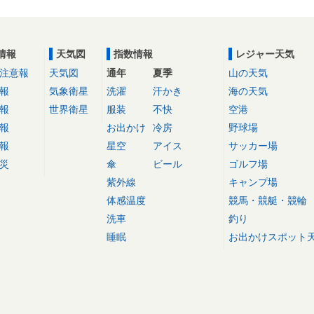
情報
天気図
指数情報
レジャー天気
注意報
天気図
通年
夏季
山の天気
報
気象衛星
洗濯
汗かき
海の天気
報
世界衛星
服装
不快
空港
報
お出かけ
冷房
野球場
報
星空
アイス
サッカー場
災
傘
ビール
ゴルフ場
紫外線
キャンプ場
体感温度
競馬・競艇・競輪
洗車
釣り
睡眠
お出かけスポット