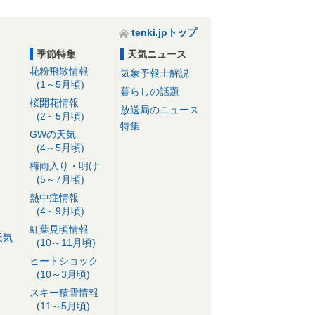
tenki.jpトップ
季節特集
天気ニュース
花粉飛散情報
気象予報士解説
(1～5月頃)
暮らしの話題
桜開花情報
放送局のニュース
(2～5月頃)
特集
GWの天気
(4～5月頃)
梅雨入り・明け
(5～7月頃)
熱中症情報
(4～9月頃)
紅葉見頃情報
天気
(10～11月頃)
ヒートショック
(10～3月頃)
スキー積雪情報
(11～5月頃)