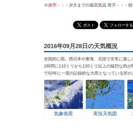
※
赤字
・・・夕方までの最高気温
青字
・・・朝
2016年09月28日の天気概況
全国的に雨。西日本や東海、北陸で非常に激し
1時間に110ミリから120ミリ以上の猛烈な
で50年に一度の記録的な大雨となっている所が
気象衛星
実況天気図