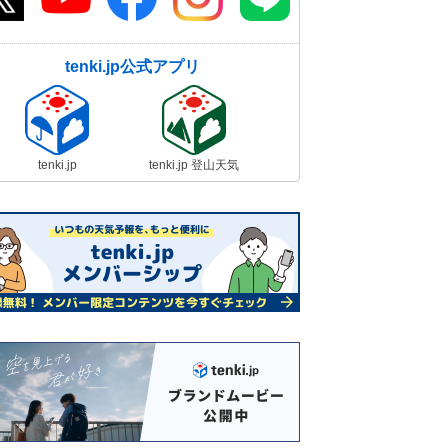
tenki.jp公式アプリ
tenki.jp
tenki.jp 登山天気