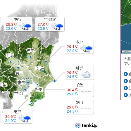
大型
でい