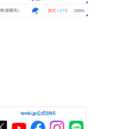
県(那覇市)
30℃
/
27℃
100%
tenki.jp公式SNS