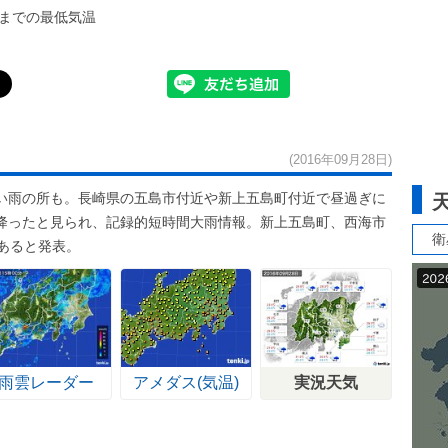
までの最低気温
(2016年09月28日)
い雨の所も。長崎県の五島市付近や新上五島町付近で昼過ぎに
雨が降ったと見られ、記録的短時間大雨情報。新上五島町、西海市
衛
あると発表。
雨雲レーダー
アメダス(気温)
実況天気