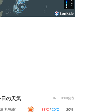
今日の天気
07日01:00発表
道(札幌市)
33℃
/
20℃
20%